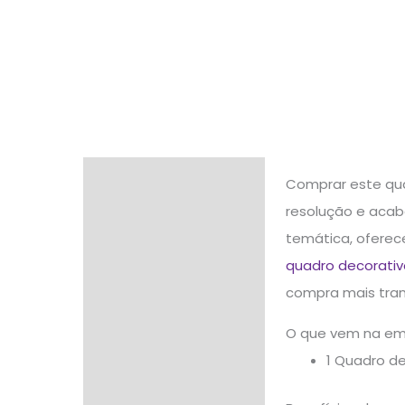
Descrição
Comprar este qua
resolução e acab
Informação adicional
temática, oferec
Avaliações (0)
quadro decorativo
compra mais tran
O que vem na e
1 Quadro d