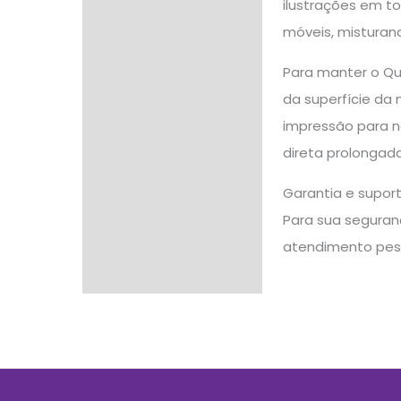
ilustrações em to
móveis, misturand
Para manter o Q
da superfície da 
impressão para n
direta prolongada
Garantia e supor
Para sua seguranç
atendimento pes