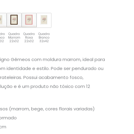
dro
Quadro
Quadro
Quadro
nco
Marrom
Rosa
Branco
x32
22x32
22x32
32x42
signo Gêmeos com moldura marrom, ideal para
om identidade e estilo. Pode ser pendurado ou
ateleiras. Possui acabamento fosco,
lução e é um produto não tóxico com 12
sos (marrom, bege, cores florais variadas)
formado
3cm