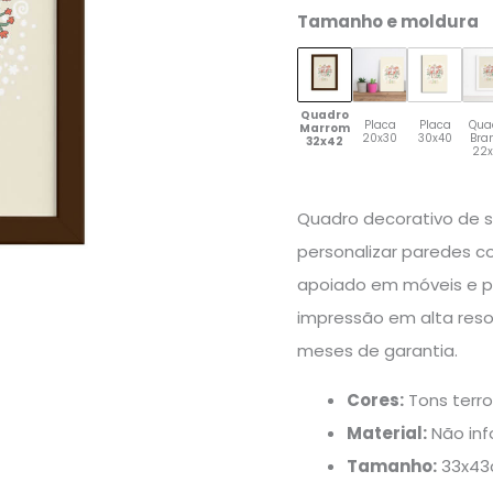
Tamanho e moldura
Quadro
Placa
Placa
Qua
Marrom
20x30
30x40
Bra
32x42
22
Quadro decorativo de 
personalizar paredes c
apoiado em móveis e pr
impressão em alta reso
meses de garantia.
Cores:
Tons terro
Material:
Não in
Tamanho:
33x4