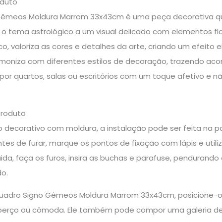
oduto
êmeos Moldura Marrom 33x43cm é uma peça decorativa que 
 o tema astrológico a um visual delicado com elementos fl
, valoriza as cores e detalhes da arte, criando um efeito
moniza com diferentes estilos de decoração, trazendo acon
por quartos, salas ou escritórios com um toque afetivo e nã
produto
o decorativo com moldura, a instalação pode ser feita na p
Antes de furar, marque os pontos de fixação com lápis e util
ida, faça os furos, insira as buchas e parafuse, pendurand
o.
 Quadro Signo Gêmeos Moldura Marrom 33x43cm, posicione-
berço ou cômoda. Ele também pode compor uma galeria de