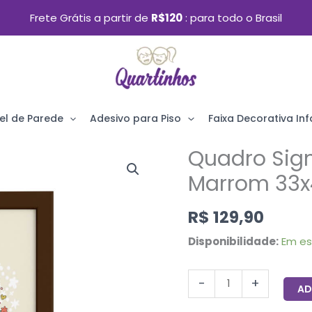
Frete Grátis a partir de
R$120
para todo o Brasil
el de Parede
Adesivo para Piso
Faixa Decorativa Infa
Quadro Sig
Quadro
Signo
Marrom 33
Gêmeos
R$
129,90
Moldura
Marrom
Disponibilidade:
Em e
33x43cm
quantidade
-
+
AD