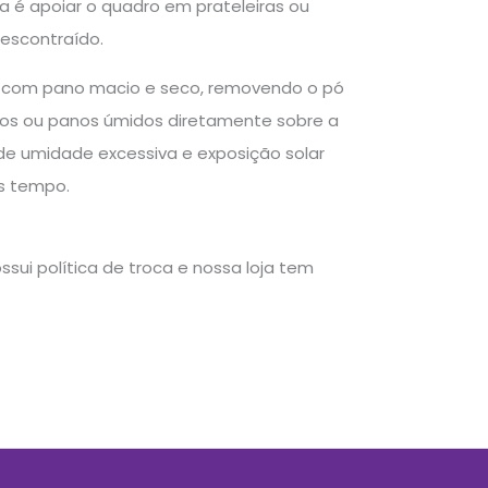
a é apoiar o quadro em prateleiras ou
descontraído.
s com pano macio e seco, removendo o pó
sivos ou panos úmidos diretamente sobre a
de umidade excessiva e exposição solar
is tempo.
sui política de troca e nossa loja tem