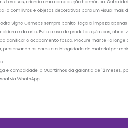
ns terrosos, criando uma composição harmônica. Outra idei
o-o com livros e objetos decorativos para um visual mais 
uadro Signo Gêmeos sempre bonito, faça a limpeza apena
moldura e da arte. Evite o uso de produtos químicos, abra
ão danificar o acabamento fosco. Procure mantê-lo longe 
, preservando as cores e a integridade do material por ma
te
a e comodidade, a Quartinhos dá garantia de 12 meses, pos
soal via WhatsApp.