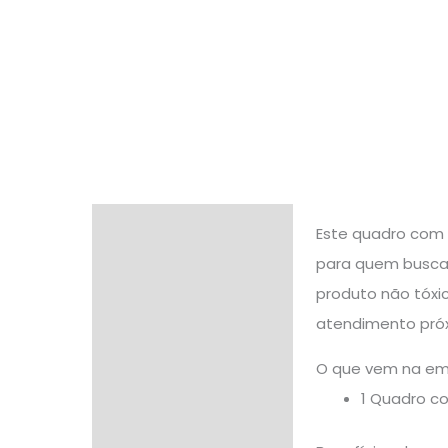
Descrição
Este quadro com 
para quem busca 
Informação adicional
produto não tóxi
Avaliações (0)
atendimento próx
O que vem na e
1 Quadro c