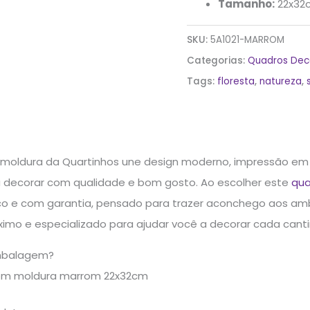
Tamanho:
22x32
SKU:
5A1021-MARROM
Categorias:
Quadros Dec
Tags:
floresta
,
natureza
,
moldura da Quartinhos une design moderno, impressão em 
decorar com qualidade e bom gosto. Ao escolher este
qua
co e com garantia, pensado para trazer aconchego aos ambi
imo e especializado para ajudar você a decorar cada canti
mbalagem?
om moldura marrom 22x32cm