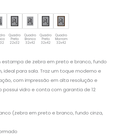
dro
Quadro
Quadro
Quadro
Quadro
nco
Preto
Branco
Preto
Marrom
x32
22x32
32x42
32x42
32x42
 estampa de zebra em preto e branco, fundo
, ideal para sala. Traz um toque moderno e
ção, com impressão em alta resolução e
possui vidro e conta com garantia de 12
anco (zebra em preto e branco, fundo cinza,
)
formado