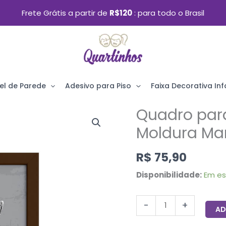
Frete Grátis a partir de
R$120
para todo o Brasil
el de Parede
Adesivo para Piso
Faixa Decorativa Infa
Quadro para
Quadro
para
Moldura Ma
Sala
R$
75,90
Safari
Zebra
Disponibilidade:
Em e
Moldura
Marrom
-
+
AD
22x32cm