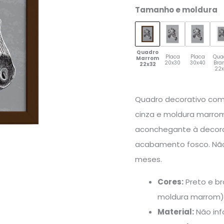
quantidade
Tamanho e moldura
Quadro
Placa
Placa
Qua
Marrom
20x30
30x40
Bra
22x32
22
Quadro decorativo com
cinza e moldura marrom
aconchegante à decora
acabamento fosco. Não 
meses.
Cores:
Preto e br
moldura marrom
Material:
Não in