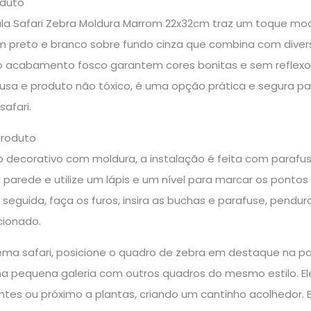
oduto
la Safari Zebra Moldura Marrom 22x32cm traz um toque m
m preto e branco sobre fundo cinza que combina com diver
 o acabamento fosco garantem cores bonitas e sem reflexos
usa e produto não tóxico, é uma opção prática e segura par
afari.
produto
 decorativo com moldura, a instalação é feita com parafuso
 parede e utilize um lápis e um nível para marcar os pontos
seguida, faça os furos, insira as buchas e parafuse, pend
cionado.
tema safari, posicione o quadro de zebra em destaque na pa
 pequena galeria com outros quadros do mesmo estilo. E
tes ou próximo a plantas, criando um cantinho acolhedor. E