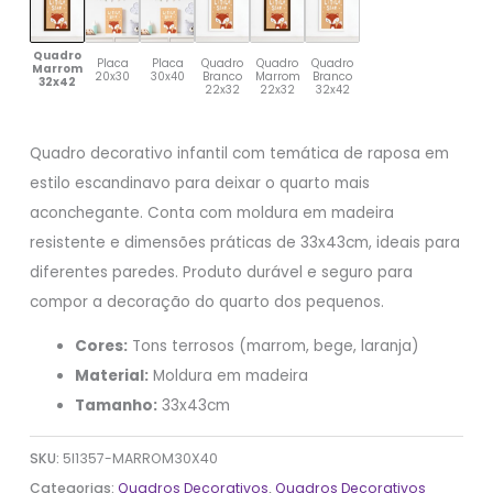
Quadro
Placa
Placa
Quadro
Quadro
Quadro
Marrom
20x30
30x40
Branco
Marrom
Branco
32x42
22x32
22x32
32x42
Quadro decorativo infantil com temática de raposa em
estilo escandinavo para deixar o quarto mais
aconchegante. Conta com moldura em madeira
resistente e dimensões práticas de 33x43cm, ideais para
diferentes paredes. Produto durável e seguro para
compor a decoração do quarto dos pequenos.
Cores:
Tons terrosos (marrom, bege, laranja)
Material:
Moldura em madeira
Tamanho:
33x43cm
SKU:
5I1357-MARROM30X40
Categorias:
Quadros Decorativos
,
Quadros Decorativos