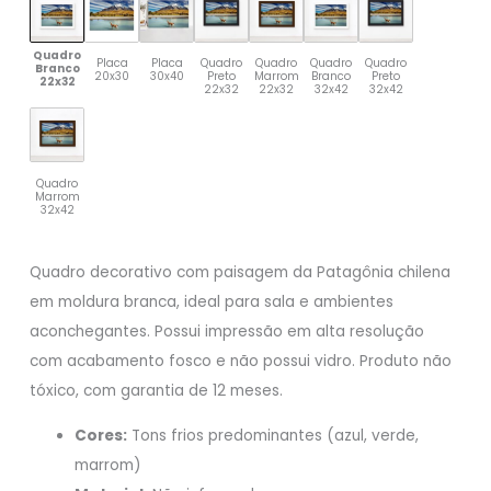
Quadro
Placa
Placa
Quadro
Quadro
Quadro
Quadro
Branco
20x30
30x40
Preto
Marrom
Branco
Preto
22x32
22x32
22x32
32x42
32x42
Quadro
Marrom
32x42
Quadro decorativo com paisagem da Patagônia chilena
em moldura branca, ideal para sala e ambientes
aconchegantes. Possui impressão em alta resolução
com acabamento fosco e não possui vidro. Produto não
tóxico, com garantia de 12 meses.
Cores:
Tons frios predominantes (azul, verde,
marrom)