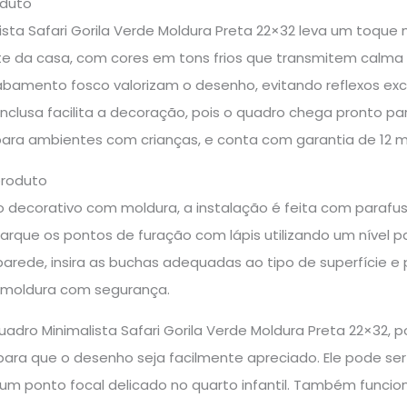
oduto
sta Safari Gorila Verde Moldura Preta 22×32 leva um toque m
e da casa, com cores em tons frios que transmitem calma
bamento fosco valorizam o desenho, evitando reflexos exce
inclusa facilita a decoração, pois o quadro chega pronto pa
para ambientes com crianças, e conta com garantia de 12 m
produto
 decorativo com moldura, a instalação é feita com parafuso
arque os pontos de furação com lápis utilizando um nível p
parede, insira as buchas adequadas ao tipo de superfície e
a moldura com segurança.
Quadro Minimalista Safari Gorila Verde Moldura Preta 22×32
 para que o desenho seja facilmente apreciado. Ele pode s
um ponto focal delicado no quarto infantil. Também func