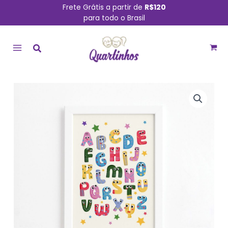
Ir
Frete Grátis a partir de
R$120
para todo o Brasil
para
MAIN
o
conteúdo
MENU
Quadro
Infantil
Alfabeto
Moldura
Branca
33x43cm
quantidade