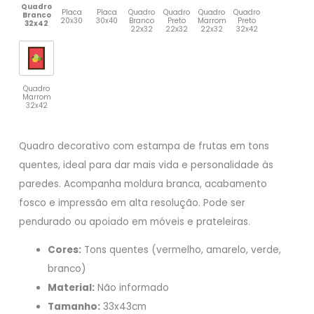
Quadro
Placa
Placa
Quadro
Quadro
Quadro
Quadro
Branco
20x30
30x40
Branco
Preto
Marrom
Preto
32x42
22x32
22x32
22x32
32x42
Quadro
Marrom
32x42
Quadro decorativo com estampa de frutas em tons
quentes, ideal para dar mais vida e personalidade às
paredes. Acompanha moldura branca, acabamento
fosco e impressão em alta resolução. Pode ser
pendurado ou apoiado em móveis e prateleiras.
Cores:
Tons quentes (vermelho, amarelo, verde,
branco)
Material:
Não informado
Tamanho:
33x43cm