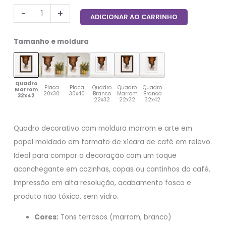
-
+
ADICIONAR AO CARRINHO
Tamanho e moldura
Quadro
Placa
Placa
Quadro
Quadro
Quadro
Marrom
20x30
30x40
Branco
Marrom
Branco
32x42
22x32
22x32
32x42
Quadro decorativo com moldura marrom e arte em
papel moldado em formato de xícara de café em relevo.
Ideal para compor a decoração com um toque
aconchegante em cozinhas, copas ou cantinhos do café.
Impressão em alta resolução, acabamento fosco e
produto não tóxico, sem vidro.
Cores:
Tons terrosos (marrom, branco)