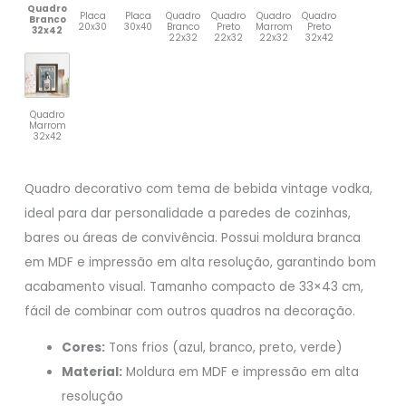
Quadro
Placa
Placa
Quadro
Quadro
Quadro
Quadro
Branco
20x30
30x40
Branco
Preto
Marrom
Preto
32x42
22x32
22x32
22x32
32x42
Quadro
Marrom
32x42
Quadro decorativo com tema de bebida vintage vodka,
ideal para dar personalidade a paredes de cozinhas,
bares ou áreas de convivência. Possui moldura branca
em MDF e impressão em alta resolução, garantindo bom
acabamento visual. Tamanho compacto de 33×43 cm,
fácil de combinar com outros quadros na decoração.
Cores:
Tons frios (azul, branco, preto, verde)
Material:
Moldura em MDF e impressão em alta
resolução