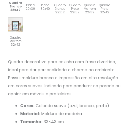
Quadro
Placa
Placa
Quadro
Quadro
Quadro
Quadro
Branco
20x30
30x40
Branco
Preto
Marrom
Preto
32x42
22x32
22x32
22x32
32x42
Quadro
Marrom
32x42
Quadro decorativo para cozinha com frase divertida,
ideal para dar personalidade e charme ao ambiente.
Possui moldura branca e impressão em alta resolução
em cores suaves. Indicado para pendurar na parede ou
apoiar em móveis e prateleiras.
Cores:
Colorido suave (azul, branco, preto)
Material:
Moldura de madeira
Tamanho:
33×43 cm