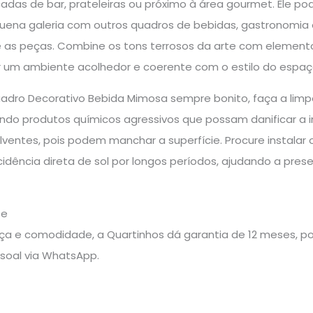
adas de bar, prateleiras ou próximo à área gourmet. Ele po
na galeria com outros quadros de bebidas, gastronomia 
 as peças. Combine os tons terrosos da arte com elemento
ar um ambiente acolhedor e coerente com o estilo do espaç
adro Decorativo Bebida Mimosa sempre bonito, faça a li
ndo produtos químicos agressivos que possam danificar a i
lventes, pois podem manchar a superfície. Procure instalar
cidência direta de sol por longos períodos, ajudando a pre
te
a e comodidade, a Quartinhos dá garantia de 12 meses, pos
soal via WhatsApp.