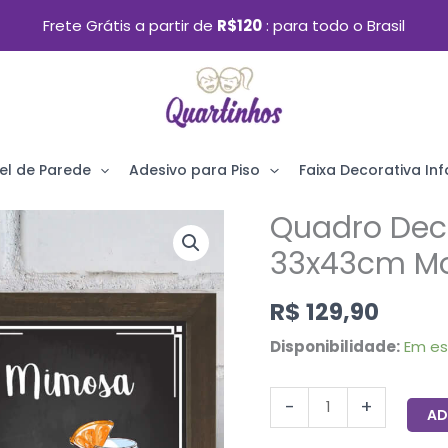
Frete Grátis a partir de
R$120
para todo o Brasil
el de Parede
Adesivo para Piso
Faixa Decorativa Infa
Quadro Dec
Quadro
Decorativo
33x43cm Mo
Bebida
R$
129,90
Mimosa
33x43cm
Disponibilidade:
Em e
Moldura
Marrom
-
+
AD
quantidade