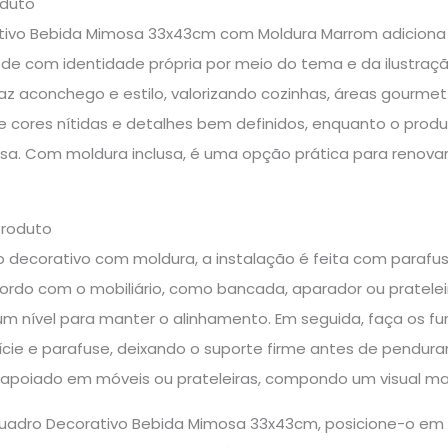
oduto
ivo Bebida Mimosa 33x43cm com Moldura Marrom adiciona p
de com identidade própria por meio do tema e da ilustraç
az aconchego e estilo, valorizando cozinhas, áreas gourmet
 cores nítidas e detalhes bem definidos, enquanto o produ
sa. Com moldura inclusa, é uma opção prática para renovar 
produto
 decorativo com moldura, a instalação é feita com parafuso
acordo com o mobiliário, como bancada, aparador ou pratel
e um nível para manter o alinhamento. Em seguida, faça os f
ície e parafuse, deixando o suporte firme antes de pendura
apoiado em móveis ou prateleiras, compondo um visual ma
 Quadro Decorativo Bebida Mimosa 33x43cm, posicione-o em