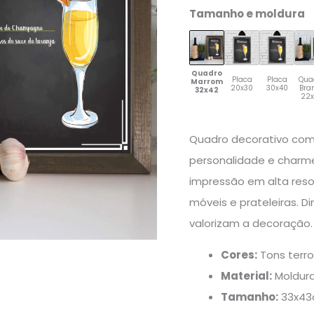
Tamanho e moldura
Quadro
Placa
Placa
Qua
Marrom
20x30
30x40
Bra
32x42
22
Quadro decorativo com
personalidade e char
impressão em alta reso
móveis e prateleiras. 
valorizam a decoração.
Cores:
Tons terro
Material:
Moldur
Tamanho:
33x4