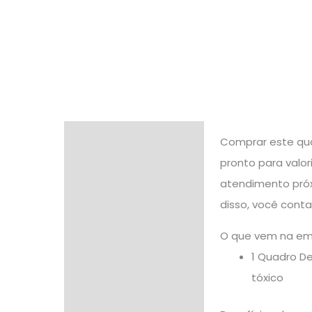
Descrição
Comprar este qua
pronto para valo
Informação adicional
atendimento próx
Avaliações (0)
disso, você cont
O que vem na e
1 Quadro D
tóxico