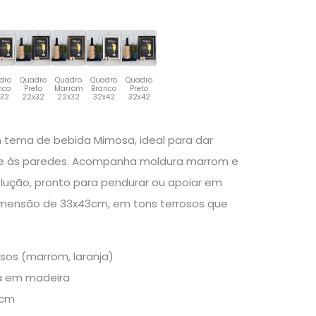
dro
Quadro
Quadro
Quadro
Quadro
nco
Preto
Marrom
Branco
Preto
x32
22x32
22x32
32x42
32x42
 tema de bebida Mimosa, ideal para dar
me às paredes. Acompanha moldura marrom e
lução, pronto para pendurar ou apoiar em
Dimensão de 33x43cm, em tons terrosos que
sos (marrom, laranja)
a em madeira
3cm