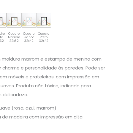
dro
Quadro
Quadro
Quadro
eto
Marrom
Branco
Preto
x32
22x32
32x42
32x42
m moldura marrom e estampa de menina com
er charme e personalidade às paredes. Pode ser
em móveis e prateleiras, com impressão em
suaves. Produto não tóxico, indicado para
 delicadeza.
uave (rosa, azul, marrom)
 de madeira com impressão em alta