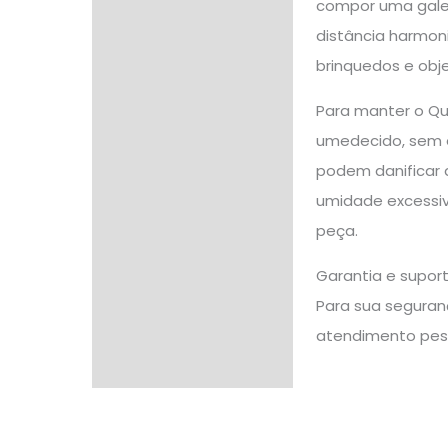
compor uma galer
distância harmoni
brinquedos e obje
Para manter o Qu
umedecido, sem es
podem danificar 
umidade excessiva
peça.
Garantia e supor
Para sua seguranç
atendimento pes