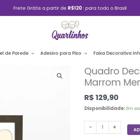
Frete Grátis a partir de
R$120
para todo o Brasil
el de Parede
Adesivo para Piso
Faixa Decorativa Infa
Quadro Dec
Quadro
Decorativo
Marrom Men
com
R$
129,90
Moldura
Marrom
Disponibilidade:
Em e
Menina
Balões
-
+
AD
33x43cm