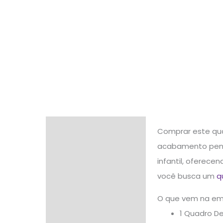
Descrição
Comprar este qua
acabamento pensa
Informação adicional
infantil, oferece
Avaliações (0)
você busca um
q
O que vem na e
1 Quadro D