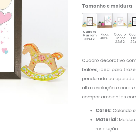
quantidade
Tamanho e moldura
Quadro
Placa
Quadro
Qua
Marrom
30x40
Branco
Pr
32x42
22x32
22
Quadro decorativo co
balões, ideal para traz
pendurado ou apoiado 
alta resolução e cores 
compor ambientes com
Cores:
Colorido s
Material:
Moldura
resolução