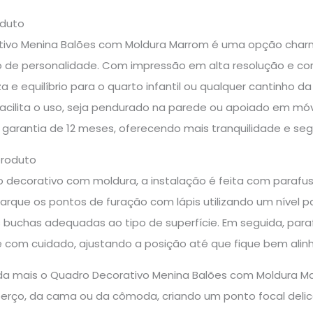
oduto
ivo Menina Balões com Moldura Marrom é uma opção charm
o de personalidade. Com impressão em alta resolução e cor
za e equilíbrio para o quarto infantil ou qualquer cantinho d
 facilita o uso, seja pendurado na parede ou apoiado em móv
garantia de 12 meses, oferecendo mais tranquilidade e segu
produto
 decorativo com moldura, a instalação é feita com parafuso
arque os pontos de furação com lápis utilizando um nível pa
s buchas adequadas ao tipo de superfície. Em seguida, par
 com cuidado, ajustando a posição até que fique bem alin
inda mais o Quadro Decorativo Menina Balões com Moldura 
rço, da cama ou da cômoda, criando um ponto focal delic