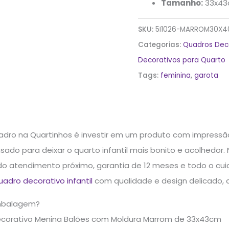
Tamanho:
33x4
SKU:
5I1026-MARROM30X4
Categorias:
Quadros Dec
Decorativos para Quarto
Tags:
feminina
,
garota
dro na Quartinhos é investir em um produto com impressão
do para deixar o quarto infantil mais bonito e acolhedor.
ndo atendimento próximo, garantia de 12 meses e todo o cu
uadro decorativo infantil
com qualidade e design delicado, a
mbalagem?
ecorativo Menina Balões com Moldura Marrom de 33x43cm