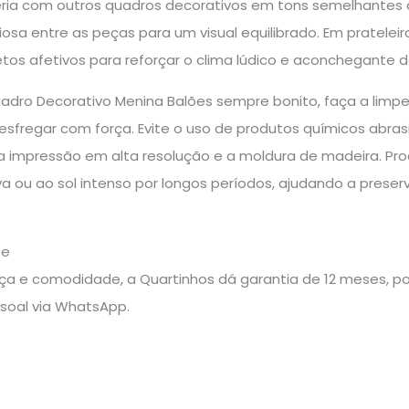
ia com outros quadros decorativos em tons semelhantes 
osa entre as peças para um visual equilibrado. Em prateleir
tos afetivos para reforçar o clima lúdico e aconchegante 
adro Decorativo Menina Balões sempre bonito, faça a lim
fregar com força. Evite o uso de produtos químicos abrasi
a impressão em alta resolução e a moldura de madeira. Pr
 ou ao sol intenso por longos períodos, ajudando a preserv
te
a e comodidade, a Quartinhos dá garantia de 12 meses, pos
soal via WhatsApp.