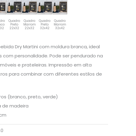
dro
Quadro
Quadro
Quadro
Quadro
nco
Preto
Marrom
Preto
Marrom
x32
22x32
22x32
32x42
32x42
ebida Dry Martini com moldura branca, ideal
 com personalidade. Pode ser pendurado na
óveis e prateleiras. Impressão em alta
ros para combinar com diferentes estilos de
os (branco, preto, verde)
a de madeira
3cm
40