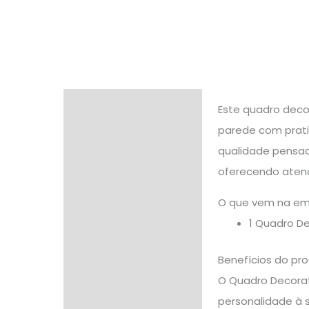
Descrição
Este quadro deco
parede com prati
Informação adicional
qualidade pensad
Avaliações (0)
oferecendo aten
O que vem na e
1 Quadro D
Benefícios do pr
O Quadro Decorat
personalidade à 