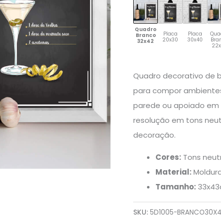
Quadro
Placa
Placa
Qua
Branco
20x30
30x40
Bra
32x42
22
Quadro decorativo de b
para compor ambientes
parede ou apoiado em m
resolução em tons neut
decoração.
Cores:
Tons neutr
Material:
Moldur
Tamanho:
33x4
SKU:
5D1005-BRANCO30X