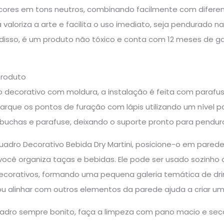
ores em tons neutros, combinando facilmente com diferent
a valoriza a arte e facilita o uso imediato, seja pendurado
 disso, é um produto não tóxico e conta com 12 meses de ga
produto
 decorativo com moldura, a instalação é feita com parafuso
arque os pontos de furação com lápis utilizando um nível p
as buchas e parafuse, deixando o suporte pronto para pendu
 Quadro Decorativo Bebida Dry Martini, posicione-o em pare
 você organiza taças e bebidas. Ele pode ser usado sozi
ecorativos, formando uma pequena galeria temática de drin
 alinhar com outros elementos da parede ajuda a criar um 
adro sempre bonito, faça a limpeza com pano macio e se