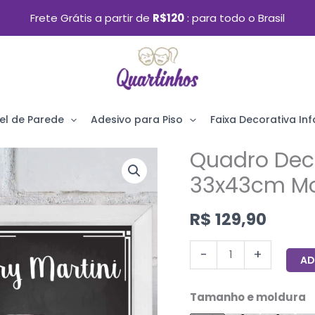
Frete Grátis a partir de
R$120
para todo o Brasil
el de Parede
Adesivo para Piso
Faixa Decorativa Infa
Quadro Deco
Quadro
Decorativo
33x43cm Mo
Bebida
R$
129,90
Martini
33x43cm
-
+
AD
Moldura
Branca
Tamanho e moldura
quantidade