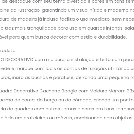
 de destaque com seu tema divertido e cores em tons terr
talhe da ilustração, garantindo um visual nítido e moderno
ldura de madeira já inclusa facilita o uso imediato, sem 
o traz mais tranquilidade para uso em quartos infantis, sala
vel para quem busca decorar com estilo e durabilidade.
produto
O DECORATIVO com moldura, a instalação é feita com parafus
arede e marque com lápis os pontos de furação, utilizando 
furos, insira as buchas e parafuse, deixando uma pequena 
 Quadro Decorativo Cachorro Beagle com Moldura Marrom 3
acima da cama, do berço ou da cômoda, criando um ponto
ia de quadros com outros temas e cores em tons terrosos
oiá-lo em prateleiras ou móveis, combinando com objetos