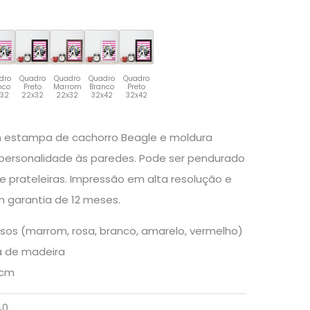
dro
Quadro
Quadro
Quadro
Quadro
nco
Preto
Marrom
Branco
Preto
x32
22x32
22x32
32x42
32x42
 estampa de cachorro Beagle e moldura
 personalidade às paredes. Pode ser pendurado
 prateleiras. Impressão em alta resolução e
m garantia de 12 meses.
sos (marrom, rosa, branco, amarelo, vermelho)
a de madeira
3cm
40