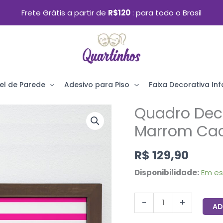
Frete Grátis a partir de
R$120
para todo o Brasil
el de Parede
Adesivo para Piso
Faixa Decorativa Infa
Quadro Dec
Quadro
Decorativo
Marrom Cac
com
R$
129,90
Moldura
Marrom
Disponibilidade:
Em e
Cachorro
Beagle
-
+
AD
33x43cm