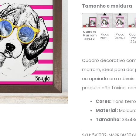
quantidade
Tamanho e moldura
Quadro
Placa
Placa
Qua
Marrom
20x30
30x40
Bra
32x42
22
Quadro decorativo com
marrom, ideal para dar
ou apoiado em móveis e
produto não tóxico, co
Cores:
Tons terro
Material:
Moldur
Tamanho:
33x4
SKU:
5A1002-MARROM30X