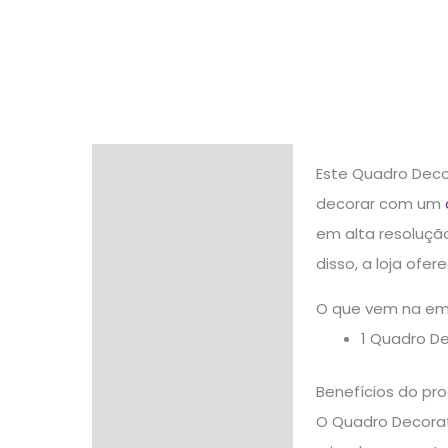
Descrição
Este Quadro Deco
decorar com um
Informação adicional
em alta resolução
Avaliações (0)
disso, a loja of
O que vem na e
1 Quadro D
Benefícios do pr
O Quadro Decorat