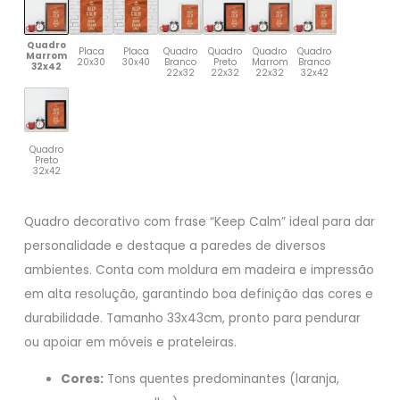
Quadro
Placa
Placa
Quadro
Quadro
Quadro
Quadro
Marrom
20x30
30x40
Branco
Preto
Marrom
Branco
32x42
22x32
22x32
22x32
32x42
Quadro
Preto
32x42
Quadro decorativo com frase “Keep Calm” ideal para dar
personalidade e destaque a paredes de diversos
ambientes. Conta com moldura em madeira e impressão
em alta resolução, garantindo boa definição das cores e
durabilidade. Tamanho 33x43cm, pronto para pendurar
ou apoiar em móveis e prateleiras.
Cores:
Tons quentes predominantes (laranja,