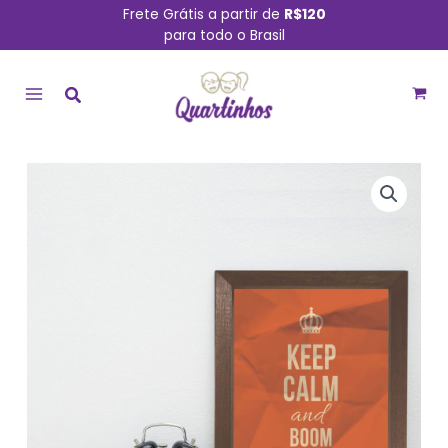
Ir
Frete Grátis a partir de
R$120
para todo o Brasil
para
MAIN
o
conteúdo
MENU
Quadro
Decorativo
Frase
Keep
Calm
Moldura
Marrom
33x43cm
quantidade