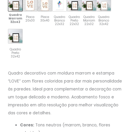
Quadro
Placa
Placa
Quadro
Quadro
Quadro
Quadro
Marrom
20x30
30x40
Branco
Preto
Marrom
Branco
32x42
22x32
22x32
22x32
32x42
Quadro
Preto
32x42
Quadro decorativo com moldura marrom e estampa
“LOVE” com flores coloridas para dar mais personalidade
às paredes. Ideal para complementar a decoração com
um toque delicado e moderno. Acabamento fosco e
impressão em alta resolução para melhor visualização
das cores e detalhes.
Cores:
Tons neutros (marrom, branco, flores