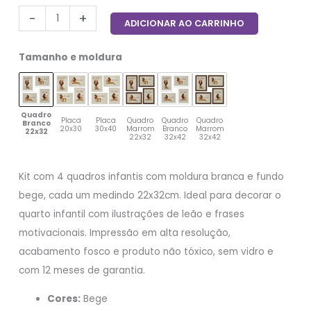
-
+
ADICIONAR AO CARRINHO
Tamanho e moldura
Quadro
Placa
Placa
Quadro
Quadro
Quadro
Branco
20x30
30x40
Marrom
Branco
Marrom
22x32
22x32
32x42
32x42
Kit com 4 quadros infantis com moldura branca e fundo
bege, cada um medindo 22x32cm. Ideal para decorar o
quarto infantil com ilustrações de leão e frases
motivacionais. Impressão em alta resolução,
acabamento fosco e produto não tóxico, sem vidro e
com 12 meses de garantia.
Cores:
Bege