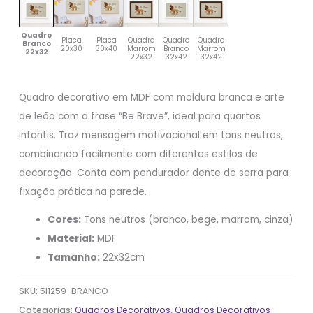
Quadro
Placa
Placa
Quadro
Quadro
Quadro
Branco
20x30
30x40
Marrom
Branco
Marrom
22x32
22x32
32x42
32x42
Quadro decorativo em MDF com moldura branca e arte
de leão com a frase “Be Brave”, ideal para quartos
infantis. Traz mensagem motivacional em tons neutros,
combinando facilmente com diferentes estilos de
decoração. Conta com pendurador dente de serra para
fixação prática na parede.
Cores:
Tons neutros (branco, bege, marrom, cinza)
Material:
MDF
Tamanho:
22x32cm
SKU:
5I1259-BRANCO
Categorias:
Quadros Decorativos
,
Quadros Decorativos