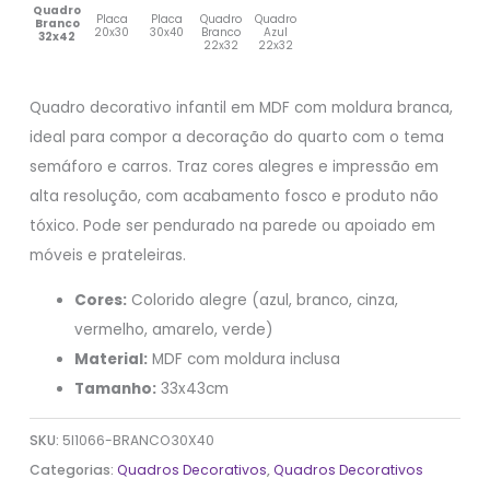
Quadro
Placa
Placa
Quadro
Quadro
Branco
20x30
30x40
Branco
Azul
32x42
22x32
22x32
Quadro decorativo infantil em MDF com moldura branca,
ideal para compor a decoração do quarto com o tema
semáforo e carros. Traz cores alegres e impressão em
alta resolução, com acabamento fosco e produto não
tóxico. Pode ser pendurado na parede ou apoiado em
móveis e prateleiras.
Cores:
Colorido alegre (azul, branco, cinza,
vermelho, amarelo, verde)
Material:
MDF com moldura inclusa
Tamanho:
33x43cm
SKU:
5I1066-BRANCO30X40
Categorias:
Quadros Decorativos
,
Quadros Decorativos