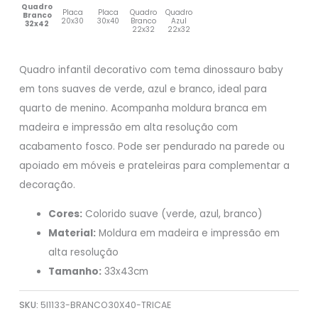
Quadro
Placa
Placa
Quadro
Quadro
Branco
20x30
30x40
Branco
Azul
32x42
22x32
22x32
Quadro infantil decorativo com tema dinossauro baby
em tons suaves de verde, azul e branco, ideal para
quarto de menino. Acompanha moldura branca em
madeira e impressão em alta resolução com
acabamento fosco. Pode ser pendurado na parede ou
apoiado em móveis e prateleiras para complementar a
decoração.
Cores:
Colorido suave (verde, azul, branco)
Material:
Moldura em madeira e impressão em
alta resolução
Tamanho:
33x43cm
SKU:
5I1133-BRANCO30X40-TRICAE