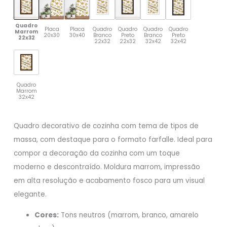
Quadro
Placa
Placa
Quadro
Quadro
Quadro
Quadro
Marrom
20x30
30x40
Branco
Preto
Branco
Preto
22x32
22x32
22x32
32x42
32x42
Quadro
Marrom
32x42
Quadro decorativo de cozinha com tema de tipos de
massa, com destaque para o formato farfalle. Ideal para
compor a decoração da cozinha com um toque
moderno e descontraído. Moldura marrom, impressão
em alta resolução e acabamento fosco para um visual
elegante.
Cores:
Tons neutros (marrom, branco, amarelo