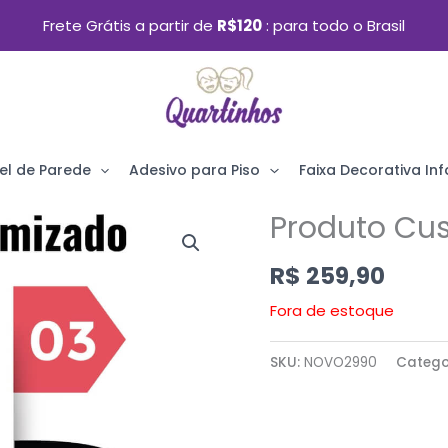
Frete Grátis a partir de
R$120
para todo o Brasil
el de Parede
Adesivo para Piso
Faixa Decorativa Infa
Produto Cu
R$
259,90
Fora de estoque
SKU:
NOVO2990
Catego