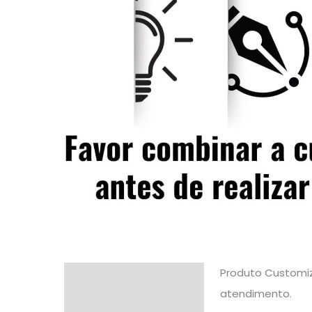
Produto Customi
Descrição
atendimento.
Informação adicional