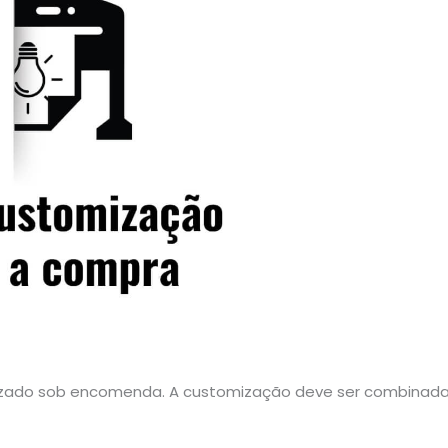
zado sob encomenda. A customização deve ser combinada