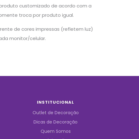
e produto customizado de acordo com a
somente troca por produto igual.
rente de cores impressas (refletem luz)
da monitor/celular.
INSTITUCIONAL
Outlet de Decoração
Dicas de Decoração
Quem Somos