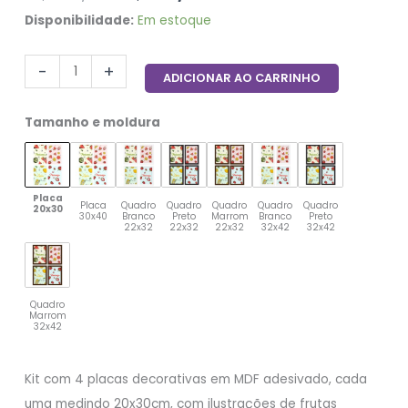
Disponibilidade:
Em estoque
-
+
ADICIONAR AO CARRINHO
Tamanho e moldura
Placa
Placa
Quadro
Quadro
Quadro
Quadro
Quadro
20x30
30x40
Branco
Preto
Marrom
Branco
Preto
22x32
22x32
22x32
32x42
32x42
Quadro
Marrom
32x42
Kit com 4 placas decorativas em MDF adesivado, cada
uma medindo 20x30cm, com ilustrações de frutas