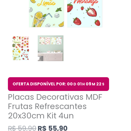
OFERTA DISPONÍVEL POR: 00
01
09
21
D
H
M
S
Placas Decorativas MDF
Frutas Refrescantes
20x30cm Kit 4un
R$
59,90
R$
55,90