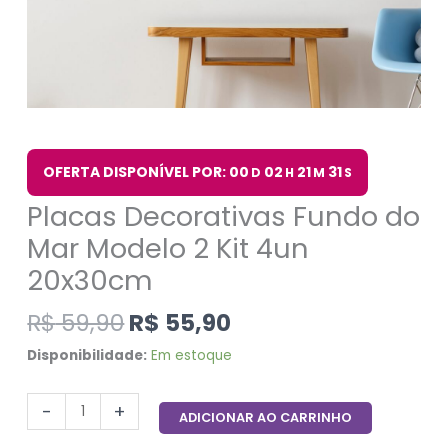
OFERTA DISPONÍVEL POR: 00
02
21
31
D
H
M
S
Placas Decorativas Fundo do
Mar Modelo 2 Kit 4un
20x30cm
R$
59,90
R$
55,90
Disponibilidade:
Em estoque
-
+
ADICIONAR AO CARRINHO