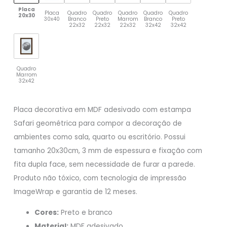
Placa
Placa
Quadro
Quadro
Quadro
Quadro
Quadro
20x30
30x40
Branco
Preto
Marrom
Branco
Preto
22x32
22x32
22x32
32x42
32x42
Quadro
Marrom
32x42
Placa decorativa em MDF adesivado com estampa
Safari geométrica para compor a decoração de
ambientes como sala, quarto ou escritório. Possui
tamanho 20x30cm, 3 mm de espessura e fixação com
fita dupla face, sem necessidade de furar a parede.
Produto não tóxico, com tecnologia de impressão
ImageWrap e garantia de 12 meses.
Cores:
Preto e branco
Material:
MDF adesivado