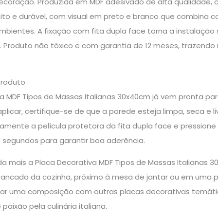
decoração. Produzida em MDF adesivado de alta qualidade,
o e durável, com visual em preto e branco que combina com
ambientes. A fixação com fita dupla face torna a instalaç
. Produto não tóxico e com garantia de 12 meses, trazendo
produto
a MDF Tipos de Massas Italianas 30x40cm já vem pronta para
aplicar, certifique-se de que a parede esteja limpa, seca e l
ente a película protetora da fita dupla face e pressione 
segundos para garantir boa aderência.
nda mais a Placa Decorativa MDF Tipos de Massas Italianas 
ncada da cozinha, próximo à mesa de jantar ou em uma p
ar uma composição com outras placas decorativas temáti
e paixão pela culinária italiana.