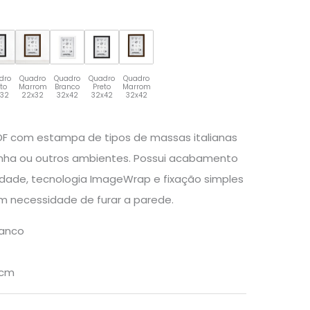
dro
Quadro
Quadro
Quadro
Quadro
eto
Marrom
Branco
Preto
Marrom
x32
22x32
32x42
32x42
32x42
DF com estampa de tipos de massas italianas
inha ou outros ambientes. Possui acabamento
idade, tecnologia ImageWrap e fixação simples
em necessidade de furar a parede.
ranco
0cm