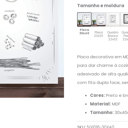
quantidade
Tamanho e moldura
Placa
Placa
Quadro
Qua
30x40
20x30
Branco
Pr
22x32
22
Placa decorativa em M
para dar charme à coz
adesivado de alta qual
com fita dupla face, s
Cores:
Preto e b
Material:
MDF
Tamanho:
30x4
SKU:
5G1016-30X40