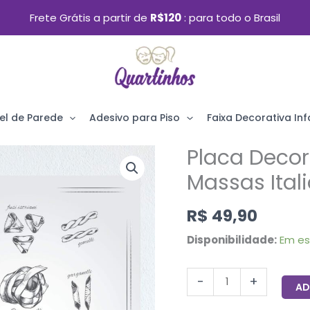
Frete Grátis a partir de
R$120
para todo o Brasil
el de Parede
Adesivo para Piso
Faixa Decorativa Infa
Placa Decor
Placa
Decorativa
Massas Ita
MDF
R$
49,90
Tipos
de
Disponibilidade:
Em e
Massas
Italianas
-
+
AD
30x40cm