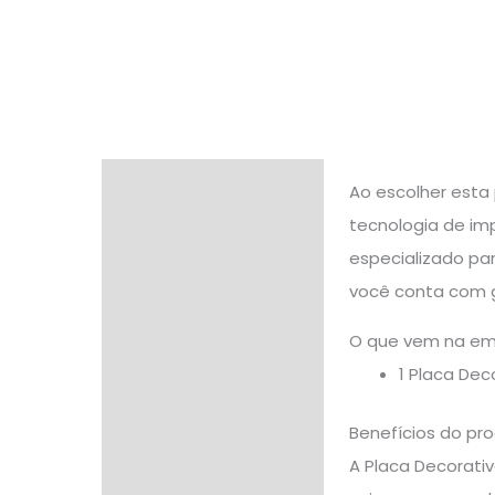
Descrição
Ao escolher esta
tecnologia de im
Informação adicional
especializado pa
Avaliações (0)
você conta com g
O que vem na e
1 Placa De
Benefícios do pr
A Placa Decorati