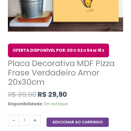
OFERTA DISPONÍVEL POR: 00
02
54
15
D
H
M
S
Placa Decorativa MDF Pizza
Frase Verdadeiro Amor
20x30cm
R$
39,90
R$
29,90
Disponibilidade:
Em estoque
-
+
ADICIONAR AO CARRINHO