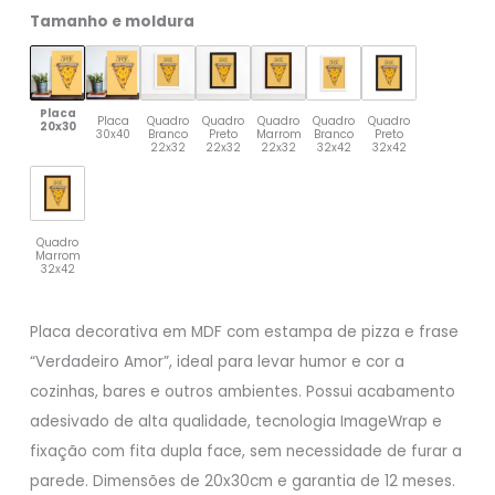
Tamanho e moldura
Placa
Placa
Quadro
Quadro
Quadro
Quadro
Quadro
20x30
30x40
Branco
Preto
Marrom
Branco
Preto
22x32
22x32
22x32
32x42
32x42
Quadro
Marrom
32x42
Placa decorativa em MDF com estampa de pizza e frase
“Verdadeiro Amor”, ideal para levar humor e cor a
cozinhas, bares e outros ambientes. Possui acabamento
adesivado de alta qualidade, tecnologia ImageWrap e
fixação com fita dupla face, sem necessidade de furar a
parede. Dimensões de 20x30cm e garantia de 12 meses.