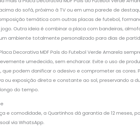
nda mais a Placa Decorativa MDF País do Futebol Verde Amar
cima do sofá, próximo à TV ou em uma parede de destaque
omposição temática com outras placas de futebol, formand
ogo. Outra ideia é combinar a placa com bandeiras, almofa
 um ambiente totalmente personalizado para dias de parti
Placa Decorativa MDF País do Futebol Verde Amarela sempr
levemente umedecido, sem encharcar. Evite o uso de produto
, que podem danificar o adesivo e comprometer as cores. P
 ou exposição direta e constante ao sol, preservando a du
longo do tempo.
te
a e comodidade, a Quartinhos dá garantia de 12 meses, pos
soal via WhatsApp.