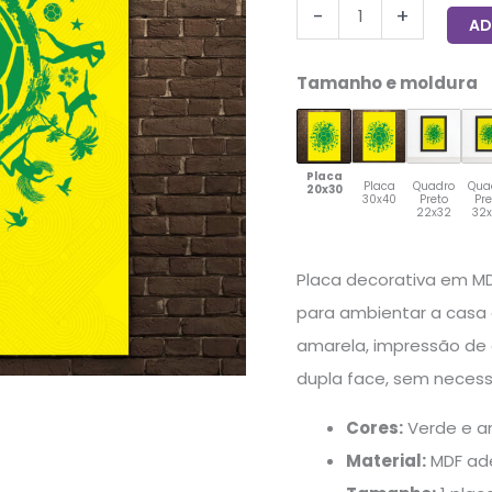
-
+
20x30cm
AD
quantidade
Tamanho e moldura
Placa
Placa
Quadro
Qua
20x30
30x40
Preto
Pr
22x32
32
Placa decorativa em MD
para ambientar a casa 
amarela, impressão de 
dupla face, sem necess
Cores:
Verde e a
Material:
MDF ad