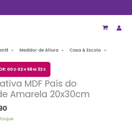
ntil
Medidor de Altura
Casa & Escola
O
OR: 00
02
56
31
D
H
M
S
preço
ativa MDF País do
al
atual
é:
rde Amarela 20x30cm
90.
R$ 29,90.
90
stoque