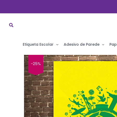
Ir
para
o
conteúdo
Etiqueta Escolar
Adesivo de Parede
Pap
-25%