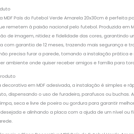
oduto
a MDF País do Futebol Verde Amarela 20x30cm é perfeita pa
que remetem à paixão nacional pelo futebol. Produzida em M
ão de imagem, nitidez e fidelidade das cores, garantindo u
a com garantia de 12 meses, trazendo mais segurança e tra
não precisa furar a parede, tornando a instalação prática 
er ambiente onde quiser receber amigos e família para torc
produto
 decorativa em MDF adesivada, a instalação é simples e rápi
to, dispensando o uso de furadeira, parafusos ou buchas. An
 limpa, seca e livre de poeira ou gordura para garantir melho
desejada e alinhando a placa com a ajuda de um nível ou f
arede.