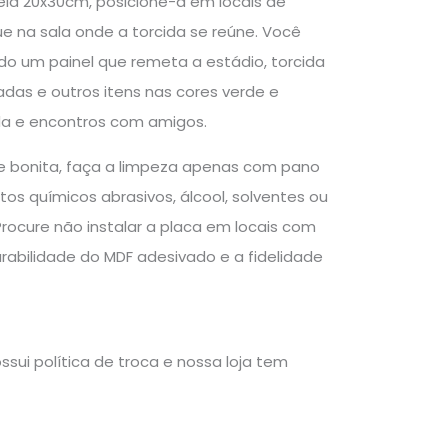
ela 20x30cm, posicione-a em locais de
 na sala onde a torcida se reúne. Você
o um painel que remeta a estádio, torcida
das e outros itens nas cores verde e
da e encontros com amigos.
e bonita, faça a limpeza apenas com pano
s químicos abrasivos, álcool, solventes ou
rocure não instalar a placa em locais com
rabilidade do MDF adesivado e a fidelidade
sui política de troca e nossa loja tem