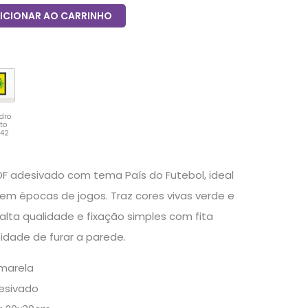
ICIONAR AO CARRINHO
dro
eto
x42
F adesivado com tema País do Futebol, ideal
em épocas de jogos. Traz cores vivas verde e
alta qualidade e fixação simples com fita
idade de furar a parede.
marela
esivado