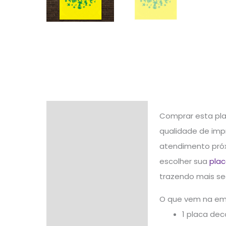
Descrição
Comprar esta pla
qualidade de impr
Informação adicional
atendimento próx
Avaliações (0)
escolher sua
plac
trazendo mais se
O que vem na e
1 placa dec