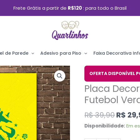
Frete Grátis a partir de
R$120
para todo o Brasil
el de Parede
Adesivo para Piso
Faixa Decorativa Infa
O
Placa
OFERTA DISPONÍVEL P
preço
Decorativa
Placa Decor
origin
MDF
era:
Futebol Ve
País
R$ 39,
do
R$
39,90
R$
29,
Futebol
Disponibilidade:
Em e
Verde
Amarela