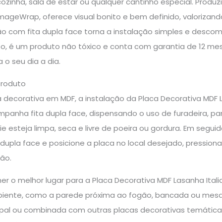
zinha, sala de estar ou qualquer cantinho especial. Produ
mageWrap, oferece visual bonito e bem definido, valoriza
ão com fita dupla face torna a instalação simples e descom
so, é um produto não tóxico e conta com garantia de 12 me
 o seu dia a dia.
produto
 decorativa em MDF, a instalação da Placa Decorativa MDF L
panha fita dupla face, dispensando o uso de furadeira, para
ie esteja limpa, seca e livre de poeira ou gordura. Em segu
 dupla face e posicione a placa no local desejado, pressi
ção.
her o melhor lugar para a Placa Decorativa MDF Lasanha It
ente, como a parede próxima ao fogão, bancada ou mesa d
pal ou combinada com outras placas decorativas temática