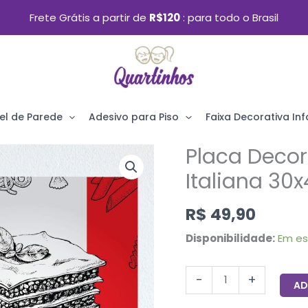
Frete Grátis a partir de
R$120
para todo o Brasil
el de Parede
Adesivo para Piso
Faixa Decorativa Infa
Placa Deco
Placa
Decorativa
Italiana 30
MDF
R$
49,90
Lasanha
Italiana
Disponibilidade:
Em e
30x40cm
quantidade
-
+
AD