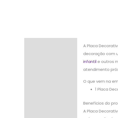
Descrição
A Placa Decorati
decoração com um
Informação adicional
infantil
e outros m
Avaliações (0)
atendimento próx
O que vem na e
1 Placa De
Benefícios do pr
A Placa Decorativ