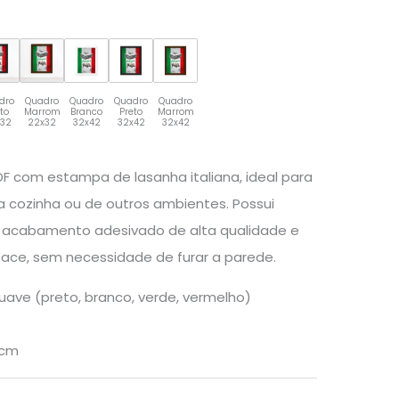
dro
Quadro
Quadro
Quadro
Quadro
eto
Marrom
Branco
Preto
Marrom
x32
22x32
32x42
32x42
32x42
F com estampa de lasanha italiana, ideal para
 cozinha ou de outros ambientes. Possui
 acabamento adesivado de alta qualidade e
 face, sem necessidade de furar a parede.
uave (preto, branco, verde, vermelho)
0cm