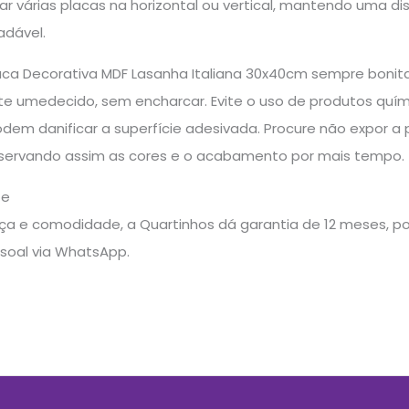
ar várias placas na horizontal ou vertical, mantendo uma di
adável.
aca Decorativa MDF Lasanha Italiana 30x40cm sempre bonit
e umedecido, sem encharcar. Evite o uso de produtos quím
odem danificar a superfície adesivada. Procure não expor 
reservando assim as cores e o acabamento por mais tempo.
te
a e comodidade, a Quartinhos dá garantia de 12 meses, pos
soal via WhatsApp.