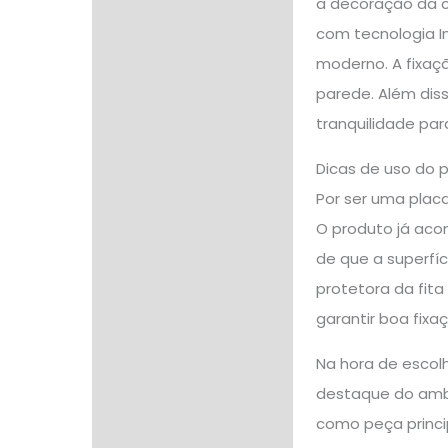
a decoração da co
com tecnologia I
moderno. A fixaç
parede. Além dis
tranquilidade para
Dicas de uso do 
Por ser uma placa
O produto já acom
de que a superfíc
protetora da fita
garantir boa fixa
Na hora de escol
destaque do ambi
como peça princi