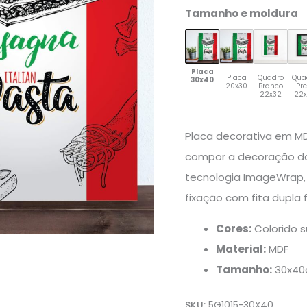
Tamanho e moldura
Placa
Placa
Quadro
Qua
30x40
20x30
Branco
Pr
22x32
22
Placa decorativa em MD
compor a decoração da
tecnologia ImageWrap,
fixação com fita dupla
Cores:
Colorido s
Material:
MDF
Tamanho:
30x4
SKU:
5G1015-30X40