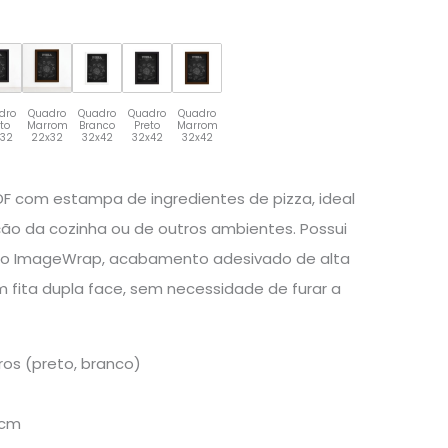
dro
Quadro
Quadro
Quadro
Quadro
eto
Marrom
Branco
Preto
Marrom
x32
22x32
32x42
32x42
32x42
F com estampa de ingredientes de pizza, ideal
ão da cozinha ou de outros ambientes. Possui
ão ImageWrap, acabamento adesivado de alta
m fita dupla face, sem necessidade de furar a
os (preto, branco)
0cm