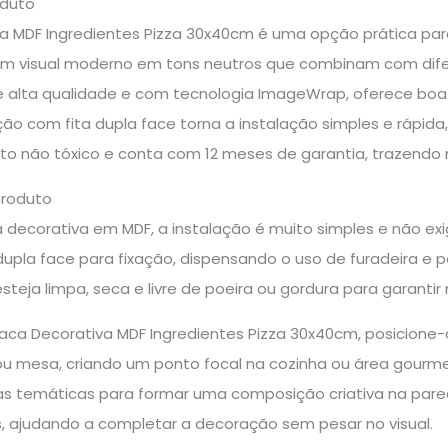
oduto
va MDF Ingredientes Pizza 30x40cm é uma opção prática par
om visual moderno em tons neutros que combinam com dife
e alta qualidade e com tecnologia ImageWrap, oferece bo
ção com fita dupla face torna a instalação simples e rápid
to não tóxico e conta com 12 meses de garantia, trazendo 
produto
 decorativa em MDF, a instalação é muito simples e não exi
pla face para fixação, dispensando o uso de furadeira e pa
esteja limpa, seca e livre de poeira ou gordura para garantir
Placa Decorativa MDF Ingredientes Pizza 30x40cm, posicion
u mesa, criando um ponto focal na cozinha ou área gourm
as temáticas para formar uma composição criativa na pa
 ajudando a completar a decoração sem pesar no visual.