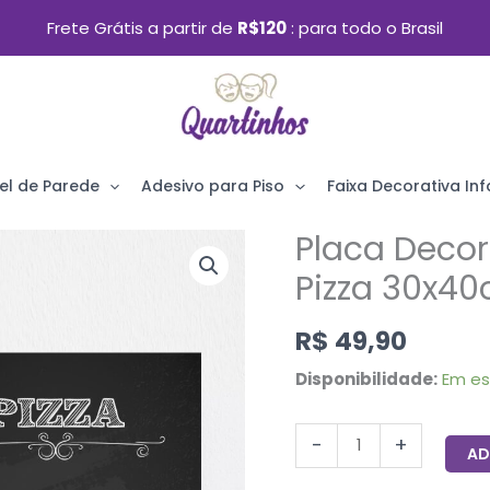
Frete Grátis a partir de
R$120
para todo o Brasil
el de Parede
Adesivo para Piso
Faixa Decorativa Infa
Placa Decor
Placa
Decorativa
Pizza 30x4
MDF
R$
49,90
Ingredientes
Pizza
Disponibilidade:
Em e
30x40cm
quantidade
-
+
AD