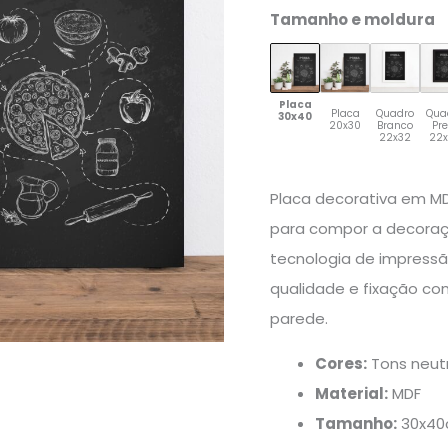
Tamanho e moldura
Placa
Placa
Quadro
Qua
30x40
20x30
Branco
Pr
22x32
22
Placa decorativa em MD
para compor a decoraç
tecnologia de impress
qualidade e fixação co
parede.
Cores:
Tons neutr
Material:
MDF
Tamanho:
30x4