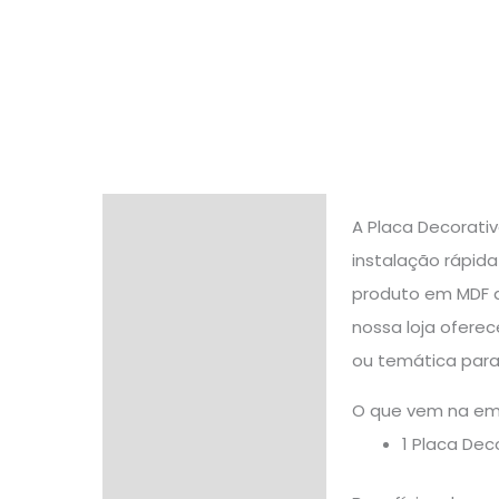
Descrição
A Placa Decorati
instalação rápida
Informação adicional
produto em MDF a
Avaliações (0)
nossa loja ofere
ou temática par
O que vem na e
1 Placa De