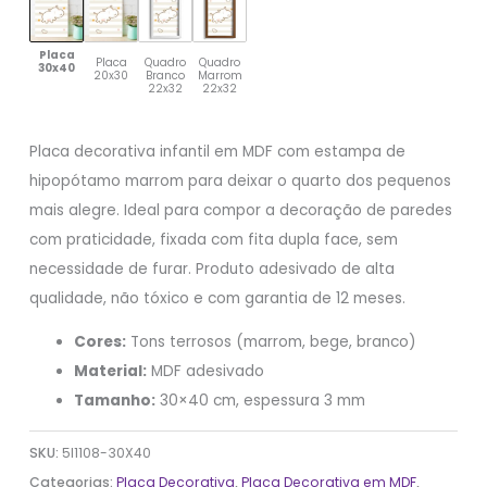
Placa
Placa
Quadro
Quadro
30x40
20x30
Branco
Marrom
22x32
22x32
Placa decorativa infantil em MDF com estampa de
hipopótamo marrom para deixar o quarto dos pequenos
mais alegre. Ideal para compor a decoração de paredes
com praticidade, fixada com fita dupla face, sem
necessidade de furar. Produto adesivado de alta
qualidade, não tóxico e com garantia de 12 meses.
Cores:
Tons terrosos (marrom, bege, branco)
Material:
MDF adesivado
Tamanho:
30×40 cm, espessura 3 mm
SKU:
5I1108-30X40
Categorias:
Placa Decorativa
,
Placa Decorativa em MDF
,