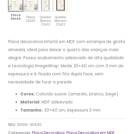
Placa
Placa
Quadro
Quadro
30x40
20x30
Branco
Marrom
22x32
22x32
Placa decorativa infantil em MDF com estampa de girafa
amarela, ideal para deixar o quarto das crianças mais
alegre. Possui acabamento adesivado de alta qualidade
e tecnologia ImageWrap. Mede 30×40 cm com 3 mm de
espessura e é fixada com fita dupla face, sem
necessidade de furar a parede.
Cores:
Colorido suave (amarelo, branco, bege)
Material:
MDF adesivado
Tamanho:
30×40 cm, espessura 3 mm
SKU:
5I1106-30X40
Categorias:
Placa Decorativa
,
Placa Decorativa em MDF
,