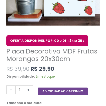
OFERTA DISPONÍVEL POR: 00
01
34
34
D
H
M
S
Placa Decorativa MDF Frutas
Morangos 20x30cm
R$
39,90
R$
29,90
Disponibilidade:
Em estoque
-
+
ADICIONAR AO CARRINHO
Tamanho e moldura