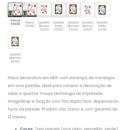
Placa
Placa
Quadro
Quadro
Quadro
Quadro
Quadro
20x30
30x40
Branco
Preto
Marrom
Branco
Preto
22x32
22x32
22x32
32x42
32x42
Quadro
Marrom
32x42
Placa decorativa em MDF com estampa de morangos
em tons pastéis, ideal para compor a decoração de
salas e quartos. Possui tecnologia de impressão
ImageWrap e fixação com fita dupla face, dispensando
furos na parede. Produto não tóxico e com garantia de
12 meses.
Cores:
Tons pasteis (azul claro, vermelho, verde)