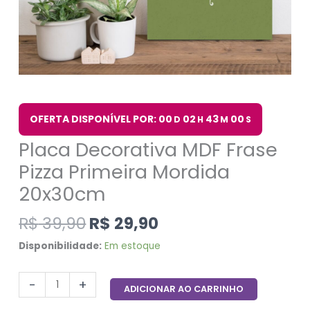
OFERTA DISPONÍVEL POR: 00
02
42
59
D
H
M
S
Placa Decorativa MDF Frase
Pizza Primeira Mordida
20x30cm
R$
39,90
R$
29,90
Disponibilidade:
Em estoque
-
+
ADICIONAR AO CARRINHO