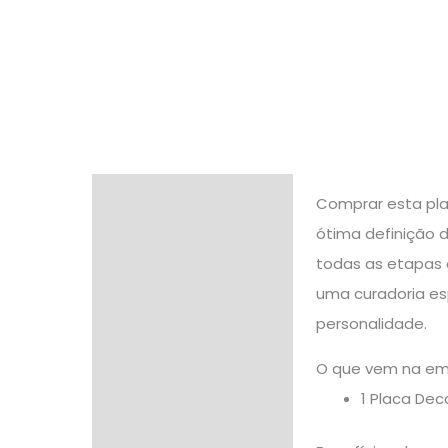
Descrição
Comprar esta pla
ótima definição 
Informação adicional
todas as etapas
Avaliações (0)
uma curadoria es
personalidade.
O que vem na e
1 Placa De