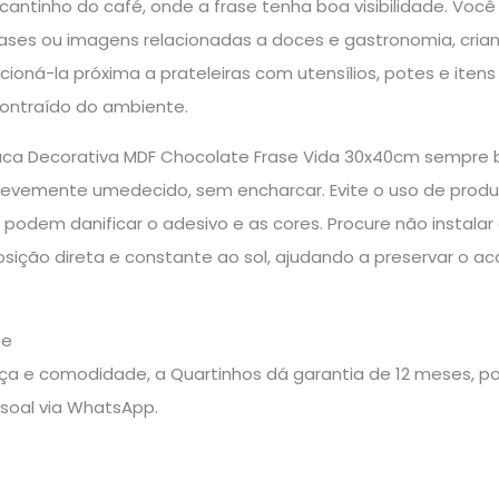
cantinho do café, onde a frase tenha boa visibilidade. Vo
rases ou imagens relacionadas a doces e gastronomia, cri
icioná-la próxima a prateleiras com utensílios, potes e itens
ontraído do ambiente.
aca Decorativa MDF Chocolate Frase Vida 30x40cm sempre 
levemente umedecido, sem encharcar. Evite o uso de produ
 podem danificar o adesivo e as cores. Procure não instal
osição direta e constante ao sol, ajudando a preservar o a
te
a e comodidade, a Quartinhos dá garantia de 12 meses, pos
soal via WhatsApp.