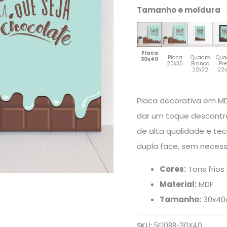
Tamanho e moldura
Placa
Placa
Quadro
Qua
30x40
20x30
Branco
Pr
22x32
22
Placa decorativa em MD
dar um toque descontr
de alta qualidade e te
dupla face, sem necess
Cores:
Tons frios
Material:
MDF
Tamanho:
30x4
SKU:
5F1088-30X40