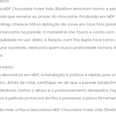
oduto
va MDF Chocolate Frase Vida 30x40cm leva bom humor e pe
da que remete ao prazer do chocolate. Produzida em MDF 
Wrap, oferece ótima definição de cores em tons frios pred
l marcante na parede. O material é não tóxico e conta com 
uilidade no uso diário. A fixação com fita dupla face torn
urar a parede, ideal para quem busca praticidade na hora 
a.
produto
 decorativa em MDF, a instalação é prática e rápida, pois a 
to. Antes de colar, certifique-se de que a parede esteja lim
aderência. Defina a altura e o posicionamento desejados, f
a a película protetora da fita e pressione a placa firmeme
inda mais a Placa Decorativa MDF Chocolate Frase Vida 30x