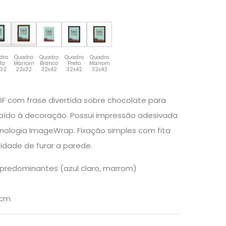
dro
Quadro
Quadro
Quadro
Quadro
eto
Marrom
Branco
Preto
Marrom
x32
22x32
32x42
32x42
32x42
F com frase divertida sobre chocolate para
aído à decoração. Possui impressão adesivada
cnologia ImageWrap. Fixação simples com fita
idade de furar a parede.
 predominantes (azul claro, marrom)
0cm