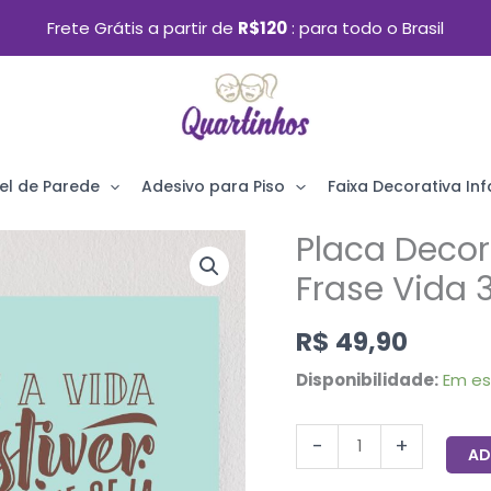
Frete Grátis a partir de
R$120
para todo o Brasil
el de Parede
Adesivo para Piso
Faixa Decorativa Infa
Placa Decor
Placa
Decorativa
Frase Vida
MDF
R$
49,90
Chocolate
Frase
Disponibilidade:
Em e
Vida
30x40cm
-
+
AD
quantidade