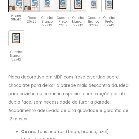
Placa
Placa
Quadro
Quadro
Quadro
Quadro
Quadro
30x40
20x30
Branco
Preto
Marrom
Branco
Preto
22x32
22x32
22x32
32x42
32x42
Quadro
Marrom
32x42
Placa decorativa em MDF com frase divertida sobre
chocolate para deixar a parede mais descontraída. Ideal
para cozinha ou cantinho especial, com fixação por fita
dupla face, sem necessidade de furar a parede.
Acabamento adesivado de alta qualidade e garantia de
12 meses.
Cores:
Tons neutros (bege, branco, azul)