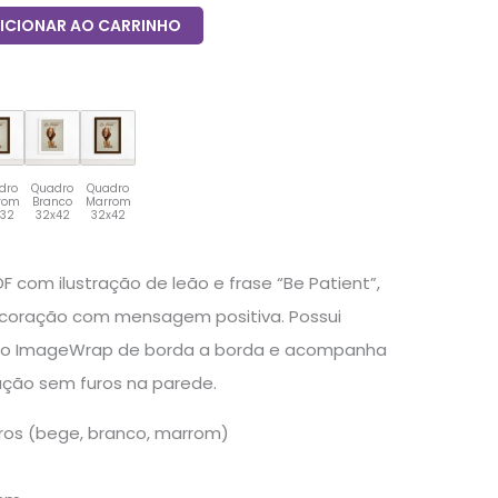
ICIONAR AO CARRINHO
dro
Quadro
Quadro
rom
Branco
Marrom
x32
32x42
32x42
 com ilustração de leão e frase “Be Patient”,
ecoração com mensagem positiva. Possui
são ImageWrap de borda a borda e acompanha
xação sem furos na parede.
ros (bege, branco, marrom)