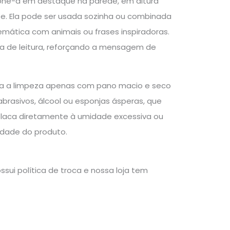
cione-a em destaque na parede, em altura
te. Ela pode ser usada sozinha ou combinada
mática com animais ou frases inspiradoras.
a de leitura, reforçando a mensagem de
aça a limpeza apenas com pano macio e seco
brasivos, álcool ou esponjas ásperas, que
placa diretamente à umidade excessiva ou
lidade do produto.
sui política de troca e nossa loja tem