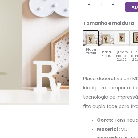
-
+
AD
Tamanho e moldura
Placa
Placa
Quadro
Qua
20x30
30x40
Branco
Mar
22x32
22
Placa decorativa em MDF
ideal para compor a d
tecnologia de impres
fita dupla face para fi
Cores:
Tons neut
Material:
MDF