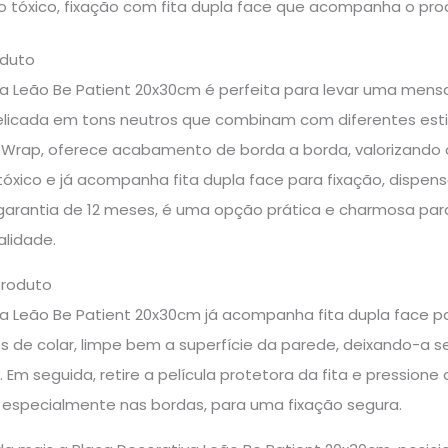
o tóxico, fixação com fita dupla face que acompanha o pro
oduto
a Leão Be Patient 20x30cm é perfeita para levar uma mensa
elicada em tons neutros que combinam com diferentes est
Wrap, oferece acabamento de borda a borda, valorizando o
óxico e já acompanha fita dupla face para fixação, dispens
garantia de 12 meses, é uma opção prática e charmosa p
alidade.
produto
a Leão Be Patient 20x30cm já acompanha fita dupla face pa
s de colar, limpe bem a superfície da parede, deixando-a se
 Em seguida, retire a película protetora da fita e pression
 especialmente nas bordas, para uma fixação segura.