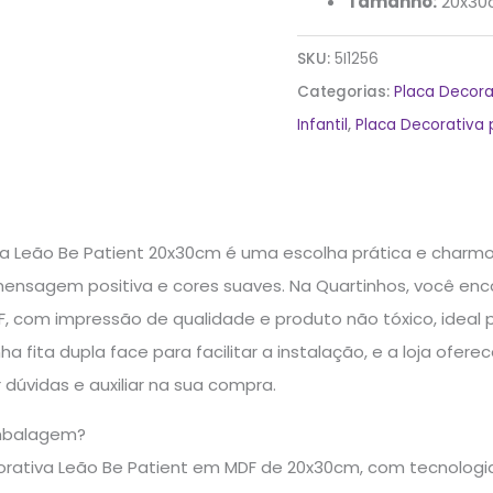
Tamanho:
20x30
SKU:
5I1256
Categorias:
Placa Decora
Infantil
,
Placa Decorativa 
a Leão Be Patient 20x30cm é uma escolha prática e charmosa
ensagem positiva e cores suaves. Na Quartinhos, você en
 com impressão de qualidade e produto não tóxico, ideal p
 fita dupla face para facilitar a instalação, e a loja ofer
r dúvidas e auxiliar na sua compra.
mbalagem?
corativa Leão Be Patient em MDF de 20x30cm, com tecnolog