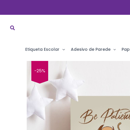
Ir
para
o
conteúdo
Etiqueta Escolar
Adesivo de Parede
Pap
-25%