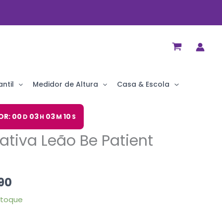
ntil
Medidor de Altura
Casa & Escola
O
OR: 00
03
03
09
D
H
M
S
preço
ativa Leão Be Patient
al
atual
é:
90.
R$ 29,90.
90
stoque