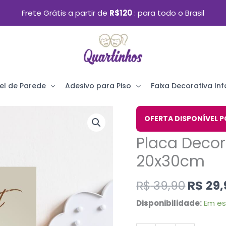
Frete Grátis a partir de
R$120
para todo o Brasil
el de Parede
Adesivo para Piso
Faixa Decorativa Infa
O
Placa
OFERTA DISPONÍVEL P
preço
Decorativa
Placa Decor
origin
Leão
era:
20x30cm
Be
R$ 39,
Patient
R$
39,90
R$
29,
20x30cm
Disponibilidade:
Em e
quantidade