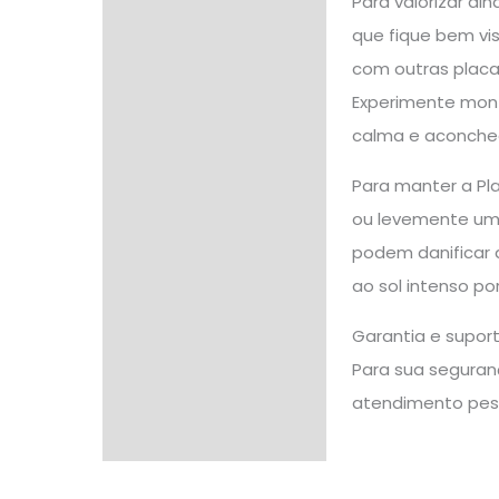
Para valorizar a
que fique bem vi
com outras placa
Experimente mont
calma e aconchego
Para manter a Pl
ou levemente ume
podem danificar 
ao sol intenso po
Garantia e supor
Para sua seguranç
atendimento pes