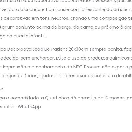
inda mais a Placa Decorativa Leão Be Patient 20x30cm, posi
sível para a criança e harmonize com o restante do ambien
s decorativas em tons neutros, criando uma composição te
ar um conjunto acima do berço, da cama ou próximo à áre
 no quarto infantil.
aca Decorativa Leão Be Patient 20x30cm sempre bonita, f
decido, sem encharcar. Evite o uso de produtos químicos a
a impressão e o acabamento do MDF. Procure não expor a 
r longos períodos, ajudando a preservar as cores e a durabi
te
a e comodidade, a Quartinhos dá garantia de 12 meses, pos
soal via WhatsApp.