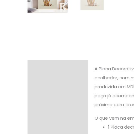
Descrição
A Placa Decorativ
acolhedor, com m
Informação adicional
produzida em MDF,
Avaliações (0)
peça já acompanha
próximo para tira
O que vem na e
1 Placa de