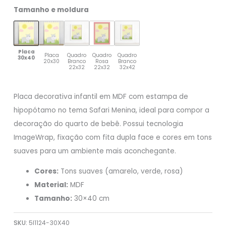
Tamanho e moldura
Placa
Placa
Quadro
Quadro
Quadro
30x40
20x30
Branco
Rosa
Branco
22x32
22x32
32x42
Placa decorativa infantil em MDF com estampa de
hipopótamo no tema Safari Menina, ideal para compor a
decoração do quarto de bebê. Possui tecnologia
ImageWrap, fixação com fita dupla face e cores em tons
suaves para um ambiente mais aconchegante.
Cores:
Tons suaves (amarelo, verde, rosa)
Material:
MDF
Tamanho:
30×40 cm
SKU:
5I1124-30X40