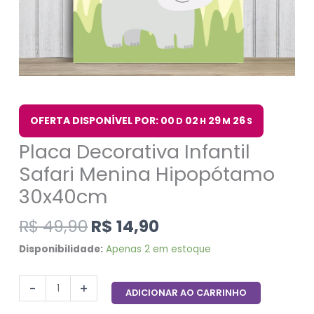
OFERTA DISPONÍVEL POR: 00
02
29
25
D
H
M
S
Placa Decorativa Infantil
Safari Menina Hipopótamo
30x40cm
R$
49,90
R$
14,90
Disponibilidade:
Apenas 2 em estoque
-
+
ADICIONAR AO CARRINHO