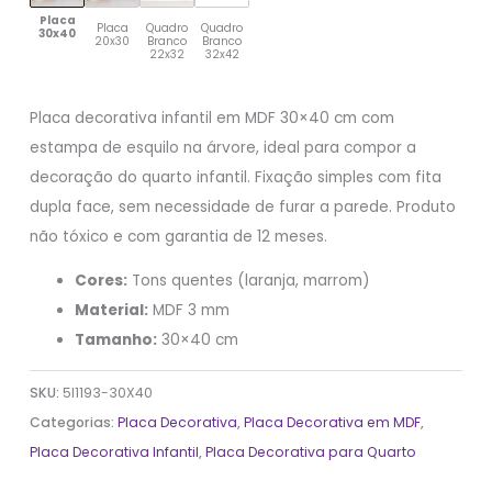
Placa
Placa
Quadro
Quadro
30x40
20x30
Branco
Branco
22x32
32x42
Placa decorativa infantil em MDF 30×40 cm com
estampa de esquilo na árvore, ideal para compor a
decoração do quarto infantil. Fixação simples com fita
dupla face, sem necessidade de furar a parede. Produto
não tóxico e com garantia de 12 meses.
Cores:
Tons quentes (laranja, marrom)
Material:
MDF 3 mm
Tamanho:
30×40 cm
SKU:
5I1193-30X40
Categorias:
Placa Decorativa
,
Placa Decorativa em MDF
,
Placa Decorativa Infantil
,
Placa Decorativa para Quarto