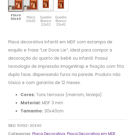
Placa
Placa
Quadro
Quadro
30x40
20x30
Branco
Branco
22x32
32x42
Placa decorativa infantil em MDF com estampa de
esquilo e frase “Lar Doce Lar”, ideal para compor a
decoração do quarto de bebê ou infantil. Possui
tecnologia de impressão ImageWrap e fixação com fita
dupla face, dispensando furos na parede. Produto não
tóxico e com garantia de 12 meses.
Cores:
Tons terrosos (marrom, laranja)
Material:
MDF 3 mm
Tamanho:
30x40cm
SKU:
5I1192-30X40
Categorias:
Placa Decorativa
,
Placa Decorativa em MDF
,