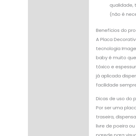
qualidade, 
(não é nece
Benefícios do pr
A Placa Decorati
tecnologia Image
baby é muito quer
tóxico e espessu
já aplicada disp
facilidade sempre
Dicas de uso do 
Por ser uma placa
traseira, dispens
livre de poeira 
parede para visua