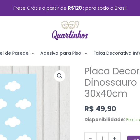
Frete Grátis a partir de
R$120
para todo o Brasil
el de Parede
Adesivo para Piso
Faixa Decorativa Infa
Placa Decora
Placa
Decorativa
Dinossauro
Infantil
30x40cm
Dinossauro
R$
49,90
Baby
2
Disponibilidade:
Em e
Amarelo
30x40cm
-
+