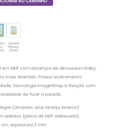
ICIONAR AO CARRINHO
dro
Quadro
ul
Branco
x32
32x42
til em MDF com estampa de dinossauro baby,
rto mais divertido. Possui acabamento
idade, tecnologia ImageWrap e fixação com
cessidade de furar a parede.
legre (amarelo, azul, laranja, branco)
 adesivo (placa de MDF adesivada)
 cm, espessura 3 mm