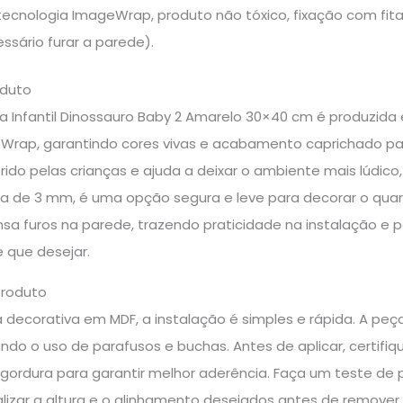
tecnologia ImageWrap, produto não tóxico, fixação com fita 
ssário furar a parede).
oduto
va Infantil Dinossauro Baby 2 Amarelo 30×40 cm é produzid
Wrap, garantindo cores vivas e acabamento caprichado para
ido pelas crianças e ajuda a deixar o ambiente mais lúdico
ra de 3 mm, é uma opção segura e leve para decorar o quar
ensa furos na parede, trazendo praticidade na instalação e
 que desejar.
produto
 decorativa em MDF, a instalação é simples e rápida. A peç
ando o uso de parafusos e buchas. Antes de aplicar, certifi
ou gordura para garantir melhor aderência. Faça um teste d
lizar a altura e o alinhamento desejados antes de remover a