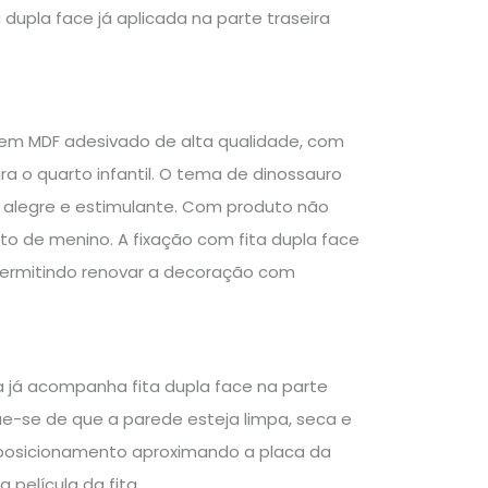
dupla face já aplicada na parte traseira
a em MDF adesivado de alta qualidade, com
 o quarto infantil. O tema de dinossauro
, alegre e estimulante. Com produto não
to de menino. A fixação com fita dupla face
 permitindo renovar a decoração com
a já acompanha fita dupla face na parte
que-se de que a parede esteja limpa, seca e
e posicionamento aproximando a placa da
 película da fita.