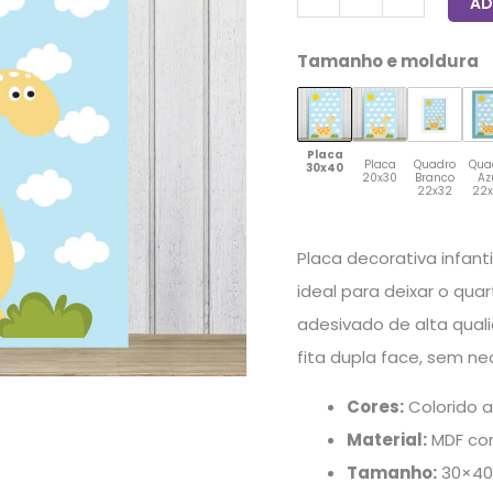
AD
quantidade
Tamanho e moldura
Placa
Placa
Quadro
Qua
30x40
20x30
Branco
Az
22x32
22
Placa decorativa infan
ideal para deixar o qua
adesivado de alta qual
fita dupla face, sem ne
Cores:
Colorido a
Material:
MDF com
Tamanho:
30×40