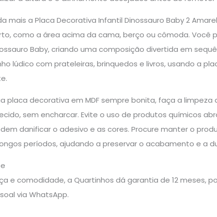
nda mais a Placa Decorativa Infantil Dinossauro Baby 2 Ama
rto, como a área acima da cama, berço ou cômoda. Você p
sauro Baby, criando uma composição divertida em sequência
o lúdico com prateleiras, brinquedos e livros, usando a p
e.
ua placa decorativa em MDF sempre bonita, faça a limpez
ido, sem encharcar. Evite o uso de produtos químicos abras
dem danificar o adesivo e as cores. Procure manter o prod
 longos períodos, ajudando a preservar o acabamento e a d
te
a e comodidade, a Quartinhos dá garantia de 12 meses, pos
soal via WhatsApp.