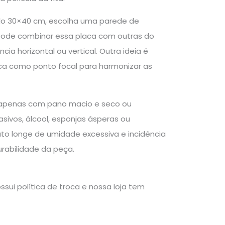
relo 30×40 cm, escolha uma parede de
ode combinar essa placa com outras do
 horizontal ou vertical. Outra ideia é
laca como ponto focal para harmonizar as
a apenas com pano macio e seco ou
ivos, álcool, esponjas ásperas ou
uto longe de umidade excessiva e incidência
urabilidade da peça.
sui política de troca e nossa loja tem