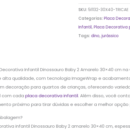
SKU:
5I1132-30X40-TRICAE
Categorias:
Placa Decora
Infantil
,
Placa Decorativa 
Tags:
dino
,
jurássico
Decorativa Infantil Dinossauro Baby 2 Amarelo 30×40 cm na
 alta qualidade, com tecnologia ImageWrap e acabamento pe
em decoração para quartos de crianças, oferecendo varie
l com cada
placa decorativa infantil
. Além disso, você cont
ento próximo para tirar dúvidas e escolher a melhor opção
mbalagem?
orativa infantil Dinossauro Baby 2 amarelo 30×40 cm, espe