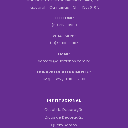
Rua Dr. Armando Salles de Oliveira, 230
Taquaral – Campinas – SP – 13076-015
TELEFONE:
(19) 2121-9980
WHATSAPP:
(19) 99103-6807
EMAIL:
contato@quartinhos.com.br
HORÁRIO DE ATENDIMENTO:
Seg – Sex / 8:30 – 17:00
INSTITUCIONAL
Outlet de Decoração
Dicas de Decoração
Quem Somos