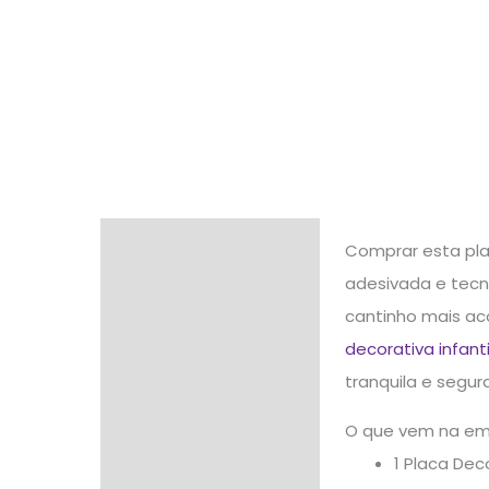
Descrição
Comprar esta pla
adesivada e tecno
Informação adicional
cantinho mais ac
Avaliações (0)
decorativa infanti
tranquila e segura
O que vem na e
1 Placa De