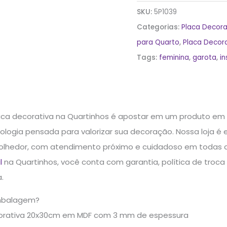
SKU:
5P1039
Categorias:
Placa Decora
para Quarto
,
Placa Decora
Tags:
feminina
,
garota
,
i
ca decorativa na Quartinhos é apostar em um produto em
logia pensada para valorizar sua decoração. Nossa loja é 
olhedor, com atendimento próximo e cuidadoso em todas 
l
na Quartinhos, você conta com garantia, política de troc
.
mbalagem?
corativa 20x30cm em MDF com 3 mm de espessura