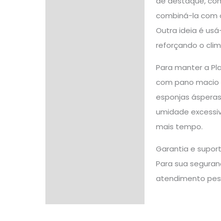
de destaque, com
combiná-la com o
Outra ideia é usá
reforçando o cli
Para manter a Pl
com pano macio e
esponjas ásperas
umidade excessiva
mais tempo.
Garantia e supor
Para sua seguranç
atendimento pes