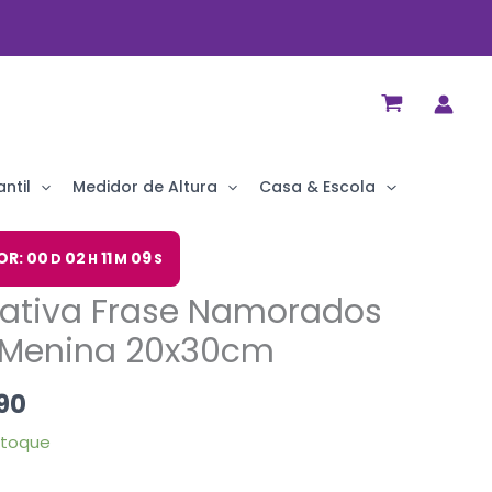
ntil
Medidor de Altura
Casa & Escola
O
OR: 00
02
11
08
D
H
M
S
preço
rativa Frase Namorados
al
atual
é:
a Menina 20x30cm
90.
R$ 29,90.
90
stoque