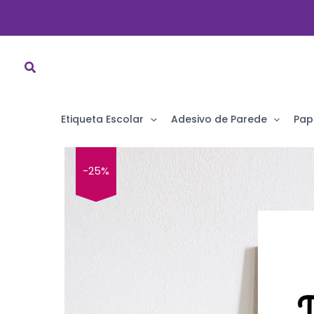
Ir
para
o
conteúdo
Etiqueta Escolar
Adesivo de Parede
Pap
-25%