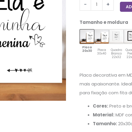
-
+
20x30cm
AD
quantidade
Tamanho e moldura
Placa
Placa
Quadro
Qua
20x30
30x40
Branco
Pr
22x32
22
Placa decorativa em MD
mais apaixonante. Ideal
para fixação com fita 
Cores:
Preto e b
Material:
MDF co
Tamanho:
20x30