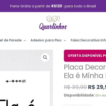
Frete Grátis a partir de
R$120
para todo o Brasil
el de Parede
Adesivo para Piso
Faixa Decorativa Infa
O
Placa
OFERTA DISPONÍVEL P
preço
Decorativa
Placa Deco
origin
Frase
era:
Ela é Minh
Namorados
R$ 39,
Ela
R$
39,90
R$
29,
é
Disponibilidade:
Em e
Minha
Menina