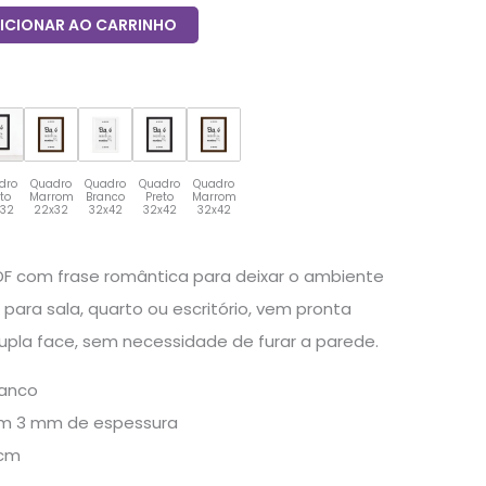
ICIONAR AO CARRINHO
dro
Quadro
Quadro
Quadro
Quadro
eto
Marrom
Branco
Preto
Marrom
x32
22x32
32x42
32x42
32x42
F com frase romântica para deixar o ambiente
 para sala, quarto ou escritório, vem pronta
dupla face, sem necessidade de furar a parede.
ranco
m 3 mm de espessura
cm