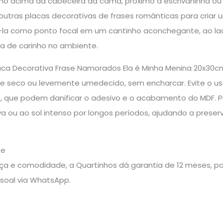
o acima da cabeceira da cama, próximo à escrivaninha ou 
utras placas decorativas de frases românticas para cria
-la como ponto focal em um cantinho aconchegante, ao lado 
ma de carinho no ambiente.
aca Decorativa Frase Namorados Ela é Minha Menina 20x30c
 seco ou levemente umedecido, sem encharcar. Evite o uso
, que podem danificar o adesivo e o acabamento do MDF. P
 ou ao sol intenso por longos períodos, ajudando a preserv
te
a e comodidade, a Quartinhos dá garantia de 12 meses, pos
soal via WhatsApp.