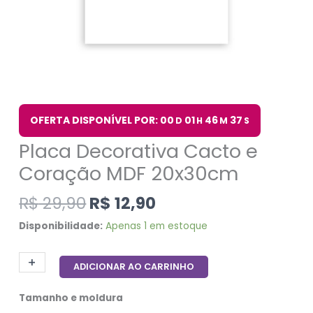
OFERTA DISPONÍVEL POR: 00
01
46
36
D
H
M
S
Placa Decorativa Cacto e
Coração MDF 20x30cm
R$
29,90
R$
12,90
Disponibilidade:
Apenas 1 em estoque
+
-
ADICIONAR AO CARRINHO
Tamanho e moldura