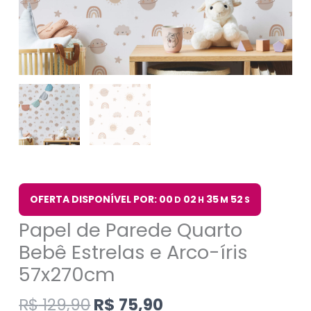
OFERTA DISPONÍVEL POR: 00
02
35
51
D
H
M
S
Papel de Parede Quarto
Bebê Estrelas e Arco-íris
57x270cm
R$
129,90
R$
75,90