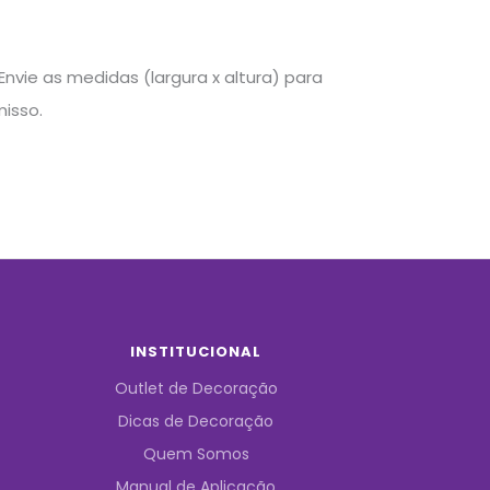
nvie as medidas (largura x altura) para
isso.
INSTITUCIONAL
Outlet de Decoração
Dicas de Decoração
Quem Somos
Manual de Aplicação