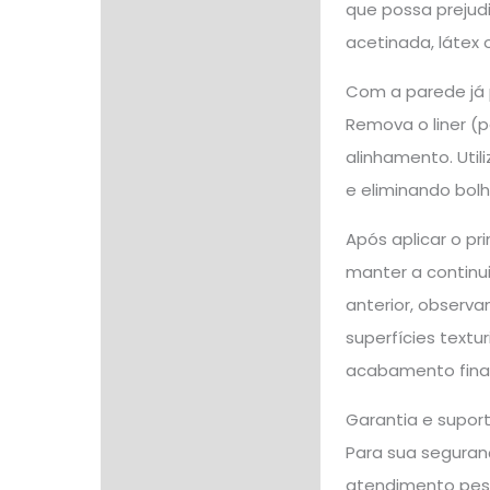
que possa prejudi
acetinada, látex 
Com a parede já 
Remova o liner (p
alinhamento. Util
e eliminando bol
Após aplicar o p
manter a continu
anterior, observa
superfícies textu
acabamento final
Garantia e supor
Para sua seguranç
atendimento pes