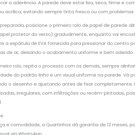
car a aderência. A parede deve estar lisa, seca, firme e c
ou acrílica, evitando sempre tinta fresca ou com problemas d
preparada, posicione o primeiro rolo de papel de parede al
apel protetor do verso) gradualmente, enquanto vai encosta
ize a espátula de EVA fornecida para pressionar do centro pa
has de ar, deixando o acabamento uniforme e bem aderido.
rimeiro rolo, repita o processo com os demais, sempre al
idade do padrão linho e um visual uniforme na parede. Vá p
ndo o desenho e ajustando antes de fixar completamente. E
rizadas, irregulares, com infiltrações ou recém-pintadas, p
.
te
a e comodidade, a Quartinhos dá garantia de 12 meses, pos
soal via WhatsApp.