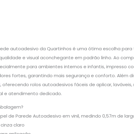
rede autoadesivo da Quartinhos é uma ótima escolha para 
alidade e visual aconchegante em padrão linho. Ao compr
cialmente para ambientes internos e infantis, impresso com
ores fortes, garantindo mais segurança e conforto. Além di
l
, oferecendo rolos autoadesivos fáceis de aplicar, lavávei
l e atendimento dedicado.
mbalagem?
apel de Parede Autoadesivo em vinil, medindo 0,57m de lar
cinza claro
para aplicação