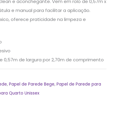
 clean e aconchegante. Vem em rolo de 0,57m x
tula e manual para facilitar a aplicação.
tóxico, oferece praticidade na limpeza e
o
esivo
e 0,57m de largura por 2,70m de comprimento
rede
,
Papel de Parede Bege
,
Papel de Parede para
para Quarto Unissex