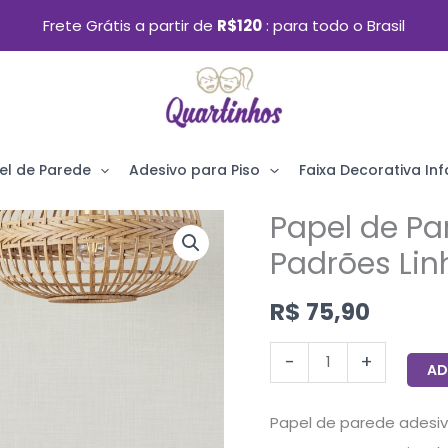
Frete Grátis a partir de
R$120
para todo o Brasil
el de Parede
Adesivo para Piso
Faixa Decorativa Infa
Papel de Pa
Papel
de
Padrões Lin
Parede
R$
75,90
para
Quarto
-
+
AD
Bonito
Padrões
Papel de parede adesiv
Linho