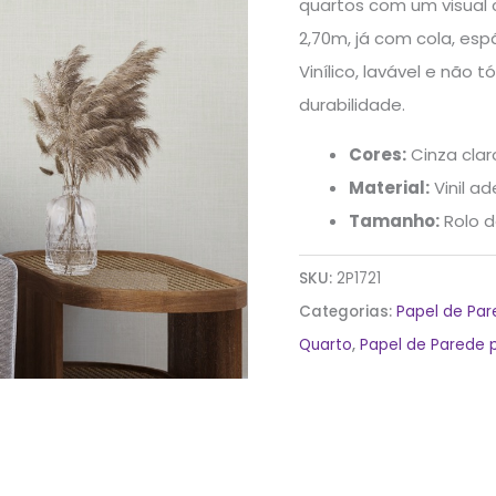
quartos com um visual
2,7x0,57m
2,70m, já com cola, espá
quantidade
Vinílico, lavável e não 
durabilidade.
Cores:
Cinza clar
Material:
Vinil ad
Tamanho:
Rolo d
SKU:
2P1721
Categorias:
Papel de Pa
Quarto
,
Papel de Parede 