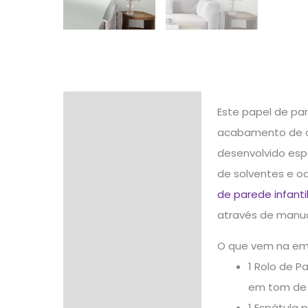
Descrição
Este papel de pa
acabamento de qu
Informação adicional
desenvolvido espe
Avaliações (0)
de solventes e od
de parede infanti
através de manua
O que vem na e
1 Rolo de P
em tom de 
1 Espátula 