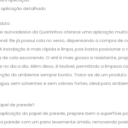
e aplicação detalhado
oduto
e autoadesivo da Quartinhos oferece uma aplicação muit
nal. Ele já possui cola no verso, dispensando a compra de
 A instalação é mais rápida e limpa, pois basta posicionar o
ira de cola escorrendo. O vinil é mais grosso e resistente, 
e no dia a dia. Além disso, é lavável, permitindo a limpeza
enção do ambiente sempre bonito. Trata-se de um produto 
água, sem solventes e sem odores fortes, ideal para ambie
apel de parede?
a aplicação do papel de parede, prepare bem a superfície pa
 a parede com um pano levemente úmido, removendo poeira