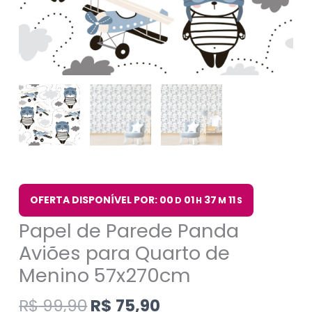
OFERTA DISPONÍVEL POR: 00
01
37
11
D
H
M
S
Papel de Parede Panda
Aviões para Quarto de
Menino 57x270cm
R$
99,90
R$
75,90