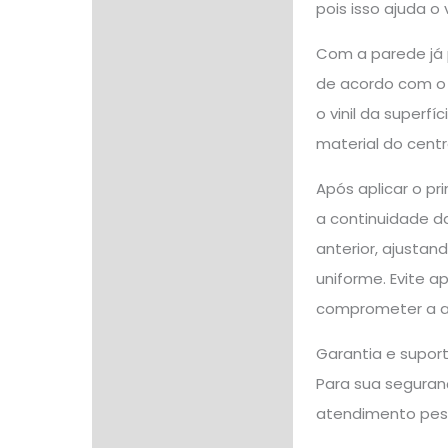
pois isso ajuda o
Com a parede já p
de acordo com o 
o vinil da superfí
material do cent
Após aplicar o p
a continuidade da
anterior, ajustan
uniforme. Evite a
comprometer a ad
Garantia e supor
Para sua seguranç
atendimento pes