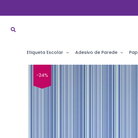
Ir
para
o
conteúdo
Etiqueta Escolar
Adesivo de Parede
Pap
-24%