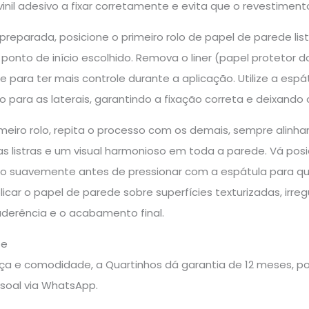
 vinil adesivo a fixar corretamente e evita que o revestimen
reparada, posicione o primeiro rolo de papel de parede lis
ponto de início escolhido. Remova o liner (papel protetor
cie para ter mais controle durante a aplicação. Utilize a esp
ro para as laterais, garantindo a fixação correta e deixa
rimeiro rolo, repita o processo com os demais, sempre ali
s listras e um visual harmonioso em toda a parede. Vá pos
do suavemente antes de pressionar com a espátula para que
plicar o papel de parede sobre superfícies texturizadas, irr
erência e o acabamento final.
te
a e comodidade, a Quartinhos dá garantia de 12 meses, pos
soal via WhatsApp.