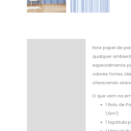
Descrição
Este papel de par
qualquer ambient
Informação adicional
especialmente pa
Avaliações (0)
odores fortes, i
oferecendo atend
O que vem na e
1 Rolo de 
1,5m²)
1 Espátula 
1 Manual d