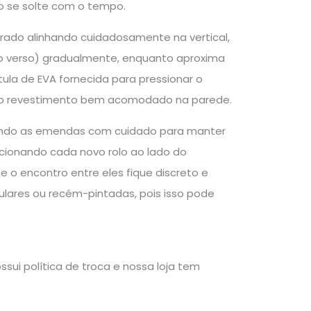
to se solte com o tempo.
trado alinhando cuidadosamente na vertical,
 do verso) gradualmente, enquanto aproxima
átula de EVA fornecida para pressionar o
ndo o revestimento bem acomodado na parede.
nhando as emendas com cuidado para manter
icionando cada novo rolo ao lado do
 o encontro entre eles fique discreto e
egulares ou recém-pintadas, pois isso pode
sui política de troca e nossa loja tem