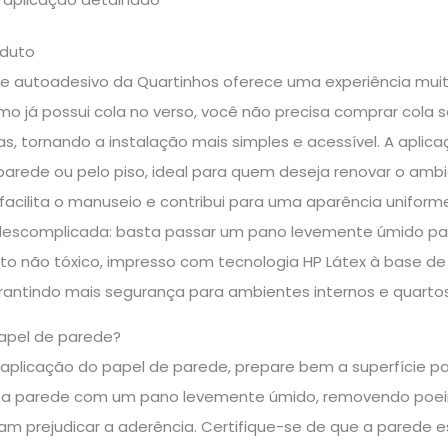
oduto
e autoadesivo da Quartinhos oferece uma experiência muit
mo já possui cola no verso, você não precisa comprar cola
s, tornando a instalação mais simples e acessível. A aplicaç
arede ou pelo piso, ideal para quem deseja renovar o ambie
 facilita o manuseio e contribui para uma aparência uniform
a descomplicada: basta passar um pano levemente úmido par
to não tóxico, impresso com tecnologia HP Látex à base de 
rantindo mais segurança para ambientes internos e quartos 
apel de parede?
a aplicação do papel de parede, prepare bem a superfície pa
 a parede com um pano levemente úmido, removendo poeira
am prejudicar a aderência. Certifique-se de que a parede est