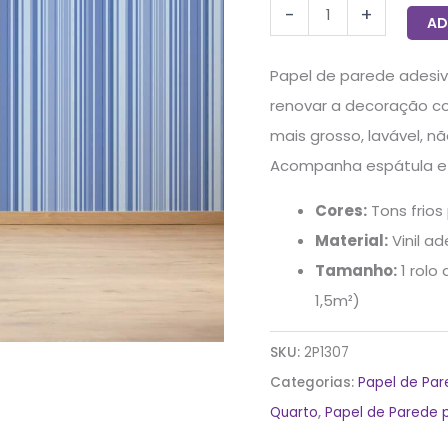
-
+
quantidade
AD
Papel de parede adesivo
renovar a decoração co
mais grosso, lavável, n
Acompanha espátula e m
Cores:
Tons frios
Material:
Vinil ad
Tamanho:
1 rolo
1,5m²)
SKU:
2P1307
Categorias:
Papel de Pa
Quarto
,
Papel de Parede 