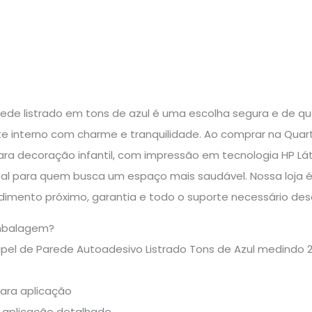
ede listrado em tons de azul é uma escolha segura e de qua
e interno com charme e tranquilidade. Ao comprar na Quart
ra decoração infantil, com impressão em tecnologia HP Láte
deal para quem busca um espaço mais saudável. Nossa loja 
imento próximo, garantia e todo o suporte necessário desd
mbalagem?
Papel de Parede Autoadesivo Listrado Tons de Azul medind
para aplicação
e aplicação detalhado