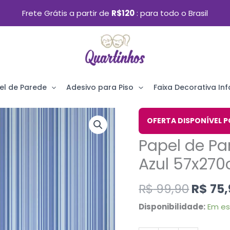
Frete Grátis a partir de
R$120
para todo o Brasil
el de Parede
Adesivo para Piso
Faixa Decorativa Infa
O
Papel
OFERTA DISPONÍVEL P
preço
de
Papel de Pa
origin
Parede
era:
Azul 57x27
Listrado
R$ 99,
Tons
R$
99,90
R$
75,
de
Disponibilidade:
Em e
Azul
57x270cm