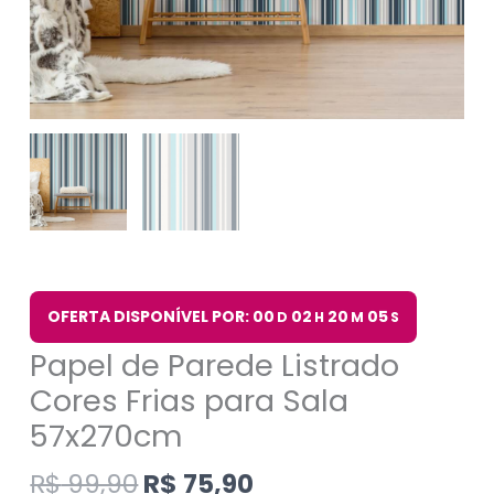
OFERTA DISPONÍVEL POR: 00
02
20
05
D
H
M
S
Papel de Parede Listrado
Cores Frias para Sala
57x270cm
R$
99,90
R$
75,90