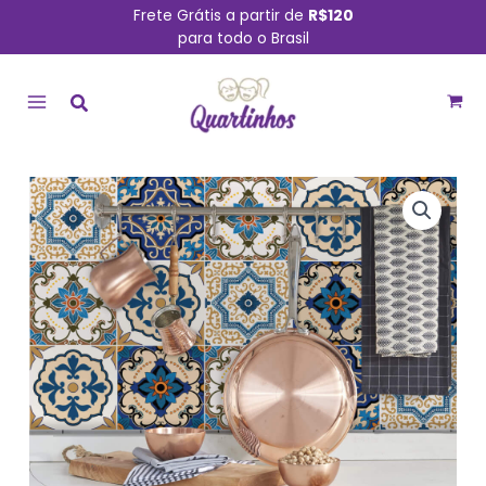
Ir
Frete Grátis a partir de
R$120
para todo o Brasil
para
MAIN
o
conteúdo
MENU
Papel
de
Parede
Ladrilho
Português
Azulejo
Braga
57x270cm
quantidade